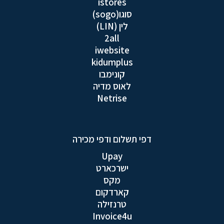
istores
סוגו(sogo)
לין (LIN)
2all
iwebsite
kidumplus
קונימבו
לאוס מדיה
Netrise
דפי תשלום ודפי מכירה
Upay
ישרכארט
מקס
קארדקום
טרנזילה
Invoice4u