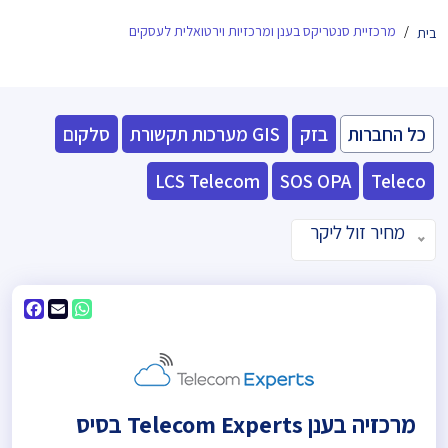
מרכזיית סנטריקס בענן ומרכזיות וירטואלית לעסקים
בית
כל החברות
בזק
GIS מערכות תקשורת
סלקום
LCS Telecom
SOS OPA
Teleco
מחיר זול ליקר
ebook
WhatsApp
Email
מרכזיה בענן Telecom Experts בסיס