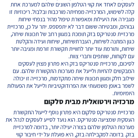
לעסקים לאחד את קווי הטלפון השונים שלהם למערכת אחת
קלה לשימוש, המרכזייה מפחיתה מורכבות ובלבול. ריכוזיות זו
מגבירה את היעילות ומאפשרת טיפול מהיר בנפחי שיחות
גבוהים, ומבטיחה ששום דבר לא יתפספס. יתר על כן, מרכזיית
מרכזיית סנטריקס בזק תומכת במגוון רחב של תכונות שיחה,
כגון המתנה לשיחות,
העברת
שיחות, שיחות ועידה והקלטת
שיחות, ותורמת עוד יותר לחוויית תקשורת זורמת ומגיבה יותר
עם לקוחות, שותפים וחברי צוות.
לסיכום, מרכזיית סנטריקס בזק היא פתרון מצוין לעסקים
המבקשים להחיות ולייעל את מערכות התקשורת שלהם. עם
שילוב חלק ומגוון תכונות שיחה מתקדמות, מרכזייה זו יכולה
לשפר באופן משמעותי את הפרודוקטיביות ולייעל את הפעולות
היומיומיות.
מרכזיה וירטואלית מבית סלקום
מרכזיית סנטריקס סלקום היא פתרון נוסף לייעול התקשורת
העסקית שמציעה סנטריקס. הוא נועד לסייע לעסקים לנהל את
מערכות הטלפון שלהם בצורה יעילה יותר, בדומה למרכזיית
בזק. בדומה למקבילתה בזק, היא פועלת על ידי חיבור קווי