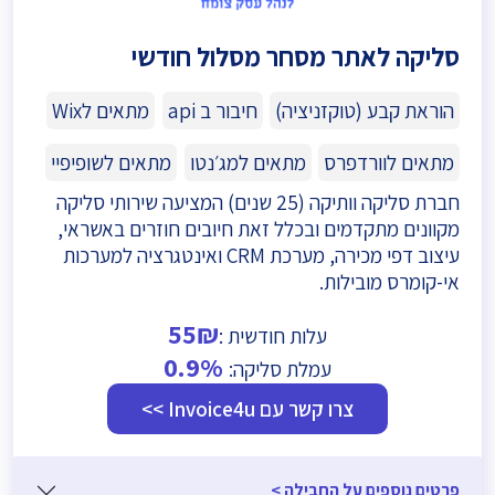
סליקה לאתר מסחר מסלול חודשי
הוראת קבע (טוקזניציה)
חיבור ב api
מתאים לWix
מתאים לוורדפרס
מתאים למג׳נטו
מתאים לשופיפיי
חברת סליקה וותיקה (25 שנים) המציעה שירותי סליקה
מקוונים מתקדמים ובכלל זאת חיובים חוזרים באשראי,
עיצוב דפי מכירה, מערכת CRM ואינטגרציה למערכות
אי-קומרס מובילות.
55₪
עלות חודשית :
0.9%
עמלת סליקה:
צרו קשר עם Invoice4u >>
פרטים נוספים על החבילה >