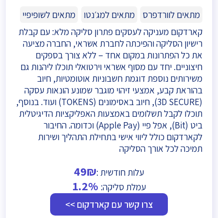
מתאים לוורדפרס
מתאים למג׳נטו
מתאים לשופיפיי
קארדקום מעניקה לעסקים פתרון סליקה מלא: עם קבלת
רישיון הסליקה והפיכתה לחברת אשראי, החברה מציעה
את כל הפתרונות במקום אחד – ללא צורך בספקים
חיצוניים. יחד עם מסוף אשראי וירטואלי תוכלו ליהנות גם
משירותים נוספת דוגמת חשבוניות אוטומטיות, חיוב
בהוראת קבע, אמצעי זיהוי מוגבר שמונע הונאות עסקה
(3D SECURE), חיוב באסימונים (TOKENS) ועוד. בנוסף,
תוכלו לקבל תשלומים באמצעות האפליקציות הדיגיטלית
ביט (Bit), אפל פיי (Apple Pay) וכדומה. החיבור
לקארדקום כולל ליווי אישי בתחילת התהליך ושירות
תמיכה לכל אורך הסליקה
49₪
עלות חודשית :
1.2%
עמלת סליקה:
צרו קשר עם קארדקום >>