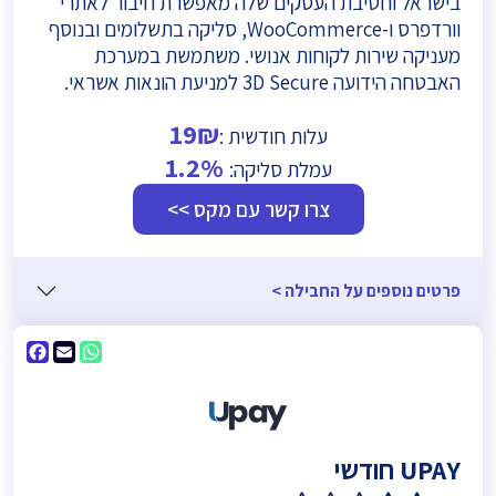
בישראל וחטיבת העסקים שלה מאפשרת חיבור לאתרי
וורדפרס ו-WooCommerce, סליקה בתשלומים ובנוסף
מעניקה שירות לקוחות אנושי. משתמשת במערכת
האבטחה הידועה 3D Secure למניעת הונאות אשראי.
19₪
עלות חודשית :
1.2%
עמלת סליקה:
צרו קשר עם מקס >>
פרטים נוספים על החבילה >
ebook
WhatsApp
Email
UPAY חודשי