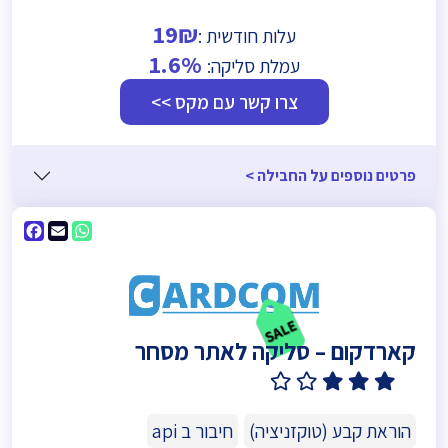
19₪
עלות חודשית :
1.6%
עמלת סליקה:
צרו קשר עם מקס >>
פרטים נוספים על החבילה >
ebook
WhatsApp
Email
קארדקום – סליקה לאתר מסחר
3.9
(7)
הוראת קבע (טוקזניציה)
חיבור ב api