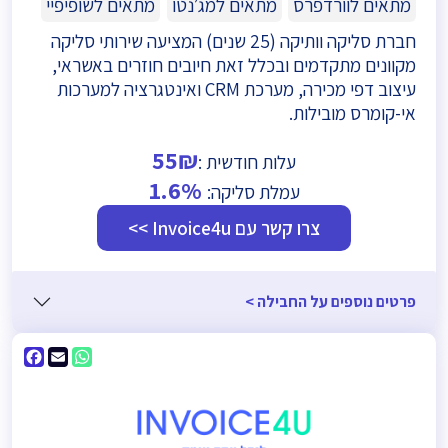
מתאים לוורדפרס
מתאים למג׳נטו
מתאים לשופיפיי
חברת סליקה וותיקה (25 שנים) המציעה שירותי סליקה
מקוונים מתקדמים ובכלל זאת חיובים חוזרים באשראי,
עיצוב דפי מכירה, מערכת CRM ואינטגרציה למערכות
אי-קומרס מובילות.
55₪
עלות חודשית :
1.6%
עמלת סליקה:
צרו קשר עם Invoice4u >>
פרטים נוספים על החבילה >
ebook
WhatsApp
Email