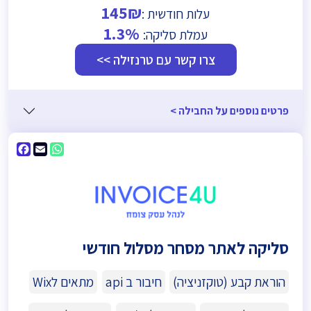
145₪
עלות חודשית :
1.3%
עמלת סליקה:
צרו קשר עם טרנזילה >>
פרטים נוספים על החבילה >
ebook
WhatsApp
Email
סליקה לאתר מסחר מסלול חודשי
הוראת קבע (טוקזניציה)
חיבור ב api
מתאים לWix