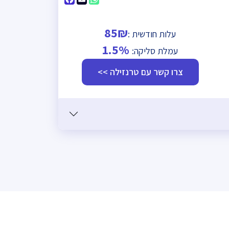
Facebook
WhatsApp
Email
85₪
עלות חודשית :
1.5%
עמלת סליקה:
צרו קשר עם טרנזילה >>