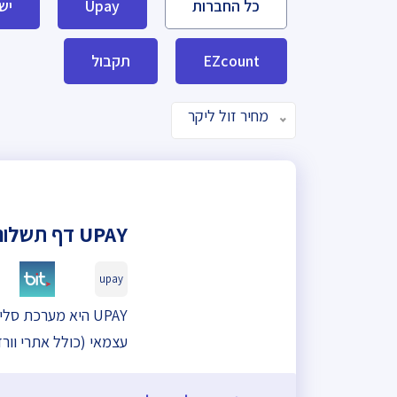
כל החברות
Upay
יש
EZcount
תקבול
מחיר זול ליקר
UPAY דף תשלום
upay
UPAY היא מערכת ס
עצמאי (כולל אתרי וור