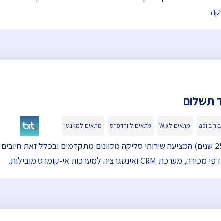
קה
ור ב api
מתאים לWix
מתאים לוורדפרס
מתאים למג׳נטו
חברת סליקה וותיקה (25 שנים) המציעה שירותי סליקה מקוונים מתקדמים ובכלל זאת חיובים
 ואינטגרציה למערכות אי-קומרס מובילות.