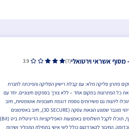
מסוף אשראי וירטואלי
3.9
(7)
ים פתרון סליקה מלא: עם קבלת רישיון הסליקה והפיכתה לחברת
ת כל הפתרונות במקום אחד – ללא צורך בספקים חיצוניים. יחד עם
וכלו ליהנות גם משירותים נוספת דוגמת חשבוניות אוטומטיות, חיוב
בהוראת קבע, אמצעי זיהוי מוגבר שמונע הונאות עסקה (3D SECURE), חיוב באסימונים
(TOKENS) ועוד. בנוסף, תוכלו לקבל תשלו
 פיי (Apple Pay) וכדומה. החיבור לקארדקום כולל ליווי אישי בתחילת התהליך ושירות