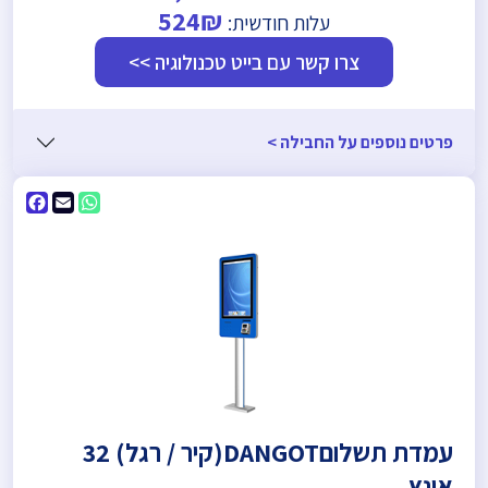
524₪
עלות חודשית:
צרו קשר עם בייט טכנולוגיה >>
פרטים נוספים על החבילה >
ebook
WhatsApp
Email
עמדת תשלוםDANGOT(קיר / רגל) 32
אינץ