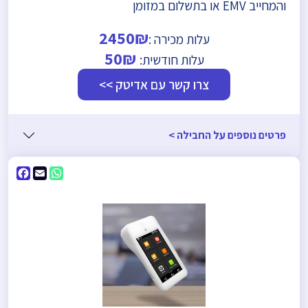
והמחייב EMV או בתשלום במזומן
2450₪
עלות מכירה :
50₪
עלות חודשית:
צרו קשר עם אדיטק >>
פרטים נוספים על החבילה >
ebook
WhatsApp
Email