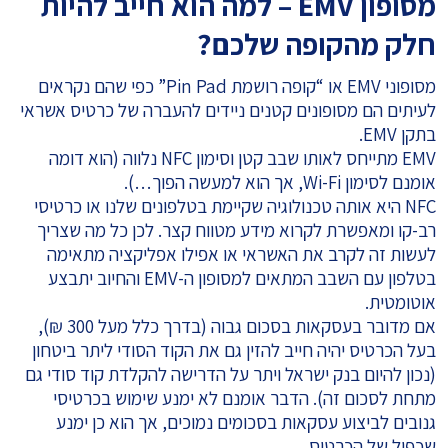
מסופון EMV – למה הוא חייב להיות
חלק מהקופה שלכם?
מסופוני EMV
או “קופה רושמת Pin Pad” כפי שהם נקראים
לעיתים הם מסופונים קטנים ניידים להעברה של כרטיס אשראי
בתקן EMV.
EMV מתייחס לאותו שבב קטן וסימון NFC נלווה (הוא דומה
אומנם לסימון Wi-Fi, אך הוא למעשה הפוך…).
NFC היא אותה טכנולוגיה שקיימת בטלפונים שלנו או כרטיסי
רב-קו ומאפשרת לקרוא מידע מטווח קצר. לכן כל מה שצריך
לעשות זה לקרב את האשראי או אפילו אפליקציה מתאימה
בטלפון עם השבב המתאים למסופון ה-EMV והחיוב יתבצע
אוטומטית.
אם מדובר בעסקאות בסכום גבוה (בדרך כלל מעל 300 ₪),
בעל הכרטיס יהיה חייב להזין גם את הקוד הסודי ליתר ביטחון
(נכון להיום בנק ישראל ויתר על הדרישה להקלדת קוד סודי גם
מתחת לסכום זה). הדבר אומנם לא ימנע שימוש בכרטיסי
גנובים לביצוע עסקאות בסכומים נמוכים, אך הוא כן ימנע
שכפול של הכרטיס.