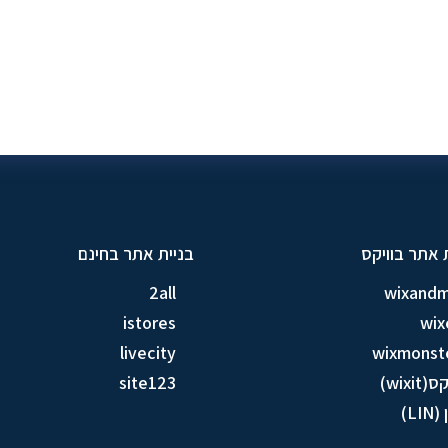
 אתר בוויקס
בניית אתר בחינם
2all
wixand
istores
wix
livecity
wixmonst
ס(wixit)
site123
LIN)