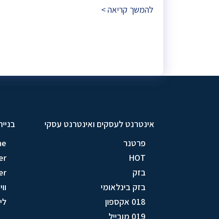
להמשך קריאה >
אינטרנט לעסקים ואינטרנט עסקי
בניית
פרטנר
me
er
HOT
בזק
er
בזק בינלאומי
וויק
018 אקספון
לין (
019 מובייל