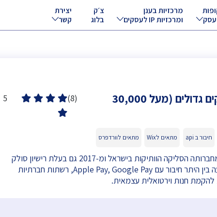
ופות
מרכזיות בענן
צ׳ק
יצירת
עסק
ומרכזיות IP לעסקים
בלוג
קשר
טרנזילה לעסקים גדולים (מעל 30,000
5
(8)
חיבור ב api
מתאים לWix
מתאים לוורדפרס
טרנזילה היא אחת מחברותה הסליקה הוותיקות בישראל ומ-2017 גם בעלת רישיון סולק
מבנק ישראל . מציעה בין היתר חיבור עם Apple Pay, Google Pay, רשתות חברתיות
 להקמת חנות וירטואלית עצמאית.