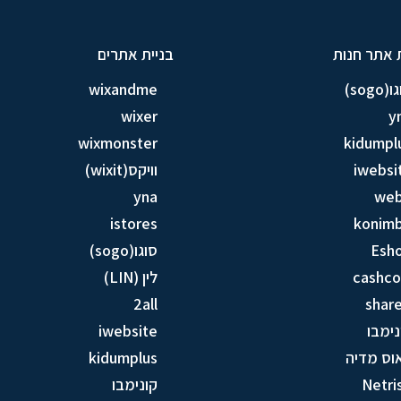
 אתר חנות
בניית אתרים
sogo)
wixandme
wixer
y
wixmonster
kidumpl
iwebsi
וויקס(wixit)
yna
we
istores
konim
Esh
סוגו(sogo)
cashc
לין (LIN)
2all
share
נימבו
iwebsite
וס מדיה
kidumplus
Netri
קונימבו