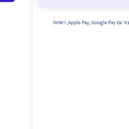
סרגל
נגישות
טרנזילה היא אחת מחברותה הסליקה הוותיקות בישראל ומ-2017 גם בעלת רישיון סולק מבנק ישראל . מציעה בין היתר חיבור עם Apple Pay, Google Pay, רשתות