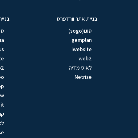
בניית אתר וורדפרס
בניית
סוגו(sogo)
סוגו(
na
gemplan
us
iwebsite
te
web2
לאוס מדיה
b2
bo
Netrise
op
ow
it
קו
לא
se