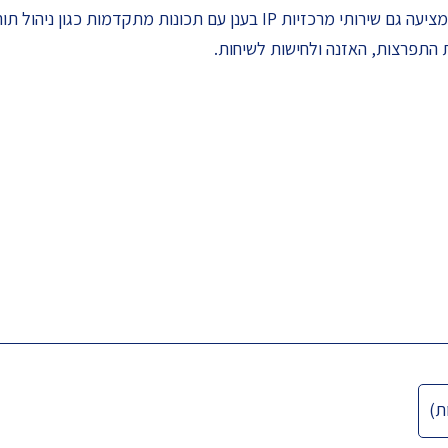
PayCall הוקמה כחברת סליקה ב-2009, אך כיום מציעה גם שירותי מרכזיות P
ת התפרצות, האזנה ולחישות לשיחות.