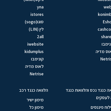
yna
we
istores
konim
Esh
סוגו(sogo)
cashc
לין (LIN)
2all
share
נימבו
iwebsite
וס מדיה
kidumplus
Netri
קונימבו
לאוס מדיה
Netrise
ה כנגד נכס והלוואות כנגד
הלוואה כנגד רכב
 לעסקים
מימון ישיר
לוח פיננסים
מימון כל