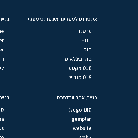
אינטרנט לעסקים ואינטרנט עסקי
בניית
פרטנר
me
er
HOT
בזק
er
בזק בינלאומי
וויק
018 אקספון
לין (
019 מובייל
בניית אתר וורדפרס
בניית
סוגו(sogo)
סוגו(
na
gemplan
us
iwebsite
te
web2