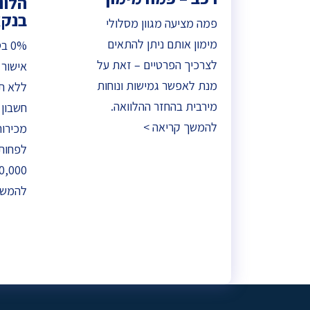
הלוו
בנקאית 
פמה מציעה מגוון מסלולי
מימון אותם ניתן להתאים
0% 
לצרכיך הפרטיים – זאת על
אישור 
מנת לאפשר גמישות ונוחות
ללא תי
מירבית בהחזר ההלוואה.
חשבון 
להמשך קריאה >
מכירות
לפחות 
250,000 שח ת
להמשך