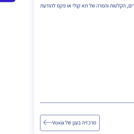
סרגל
I בענן עם תכונות מתקדמות כגון ניהול תורים, הקלטות והמרה של תא קולי או פקס להודעת
נגישות
מרכזיה בענן של Voxia