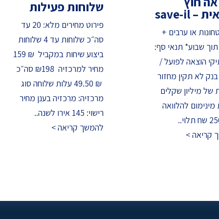
אה חוץ
שלוחות פעילות
– save-il
פירוט מחירים מלא: 20 עד
בטחונות או ערבים +
סה״כ שלוחות עד 4 שלוחות
תוך שבוע* תנאי סף:
ביצוע שיחות במקביל ₪ 159
קי הוצאה לפועל /
מחיר למרכזיה ₪198 סה״כ
בנק לא תקין מחזור
₪ 49.50 עלות שלוחה סוג
 של מיליון שקלים
מרכזיה: מרכזיה בענן מחיר
מינימום להלוואה
רישוי: 145 אירו לשנה..
לוי..
להמשך קריאה >
 קריאה >