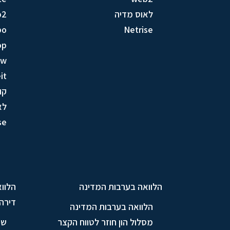
לאוס מדיה
b2
bo
Netrise
op
ow
it
קו
לא
se
הלוואה בערבות המדינה
הלווא
דירה
הלוואה בערבות המדינה
מסלול הון חוזר לטווח הקצר
שי