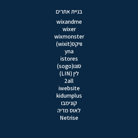
בניית אתרים
wixandme
wixer
wixmonster
וויקס(wixit)
yna
istores
סוגו(sogo)
לין (LIN)
2all
iwebsite
kidumplus
קונימבו
לאוס מדיה
Netrise