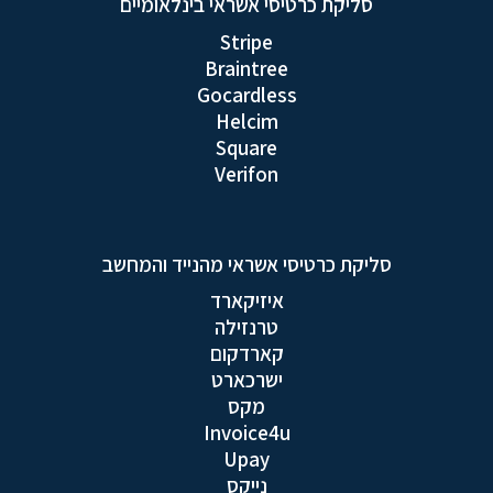
סליקת כרטיסי אשראי בינלאומיים
Stripe
Braintree
Gocardless
Helcim
Square
Verifon
סליקת כרטיסי אשראי מהנייד והמחשב
איזיקארד
טרנזילה
קארדקום
ישרכארט
מקס
Invoice4u
Upay
נייקס