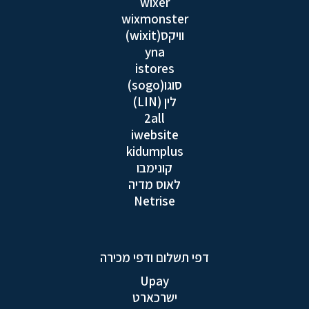
wixer
wixmonster
וויקס(wixit)
yna
istores
סוגו(sogo)
לין (LIN)
2all
iwebsite
kidumplus
קונימבו
לאוס מדיה
Netrise
דפי תשלום ודפי מכירה
Upay
ישרכארט