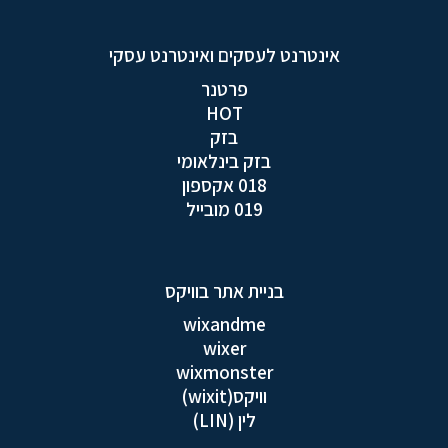
אינטרנט לעסקים ואינטרנט עסקי
פרטנר
HOT
בזק
בזק בינלאומי
018 אקספון
019 מובייל
בניית אתר בוויקס
wixandme
wixer
wixmonster
וויקס(wixit)
לין (LIN)