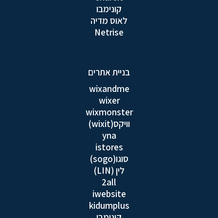
קונימבו
לאוס מדיה
Netrise
בניית אתרים
wixandme
wixer
wixmonster
וויקס(wixit)
yna
istores
סוגו(sogo)
לין (LIN)
2all
iwebsite
kidumplus
קונימבו