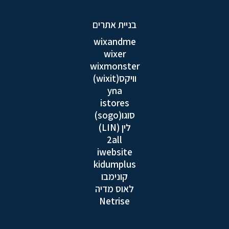
בניית אתרים
wixandme
wixer
wixmonster
וויקס(wixit)
yna
istores
סוגו(sogo)
לין (LIN)
2all
iwebsite
kidumplus
קונימבו
לאוס מדיה
Netrise