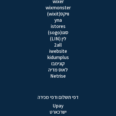
wixer
wixmonster
וויקס(wixit)
yna
istores
סוגו(sogo)
לין (LIN)
2all
iwebsite
kidumplus
קונימבו
לאוס מדיה
Netrise
דפי תשלום ודפי מכירה
Upay
ישרכארט