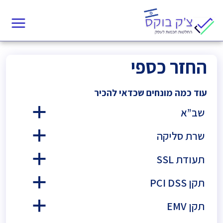
החזר כספי
עוד כמה מונחים שכדאי להכיר
שב”א
a
שרת סליקה
a
תעודת SSL
a
תקן PCI DSS
a
תקן EMV
a