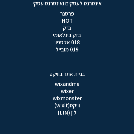
אינטרנט לעסקים ואינטרנט עסקי
פרטנר
HOT
בזק
בזק בינלאומי
018 אקספון
019 מובייל
בניית אתר בוויקס
wixandme
wixer
wixmonster
וויקס(wixit)
לין (LIN)