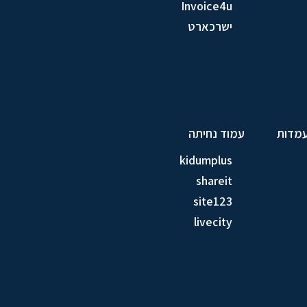
Invoice4u
ישרכארט
עמדות
עמוד נחיתה
kidumplus
shareit
site123
livecity