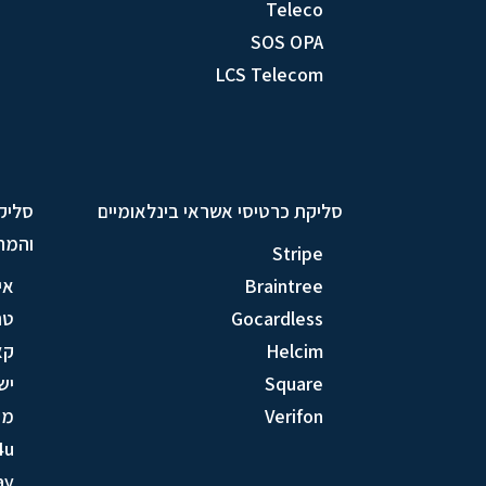
Teleco
SOS OPA
LCS Telecom
סליקת כרטיסי אשראי בינלאומיים
סליק
והמח
Stripe
Braintree
אי
Gocardless
טר
Helcim
קא
Square
יש
Verifon
מק
4u
ay