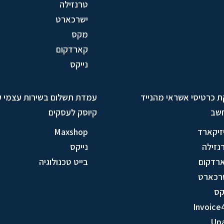
טרנזילה
ישרכארט
מקס
קארדקום
נייקס
ת כרטיסי אשראי מהנייד
עמדת תשלום בשירות עצמי 
שב
קיוסק לעסקים
זיקארד
Maxshop
נזילה
נייקס
רדקום
בייט טכנולוגיה
רכארט
ס
Invoice
Up