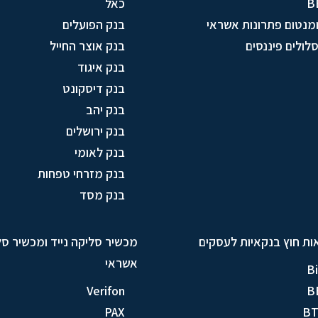
B
כאל
מנטום פתרונות אשראי
בנק הפועלים
לולים פיננסים
בנק אוצר החייל
בנק איגוד
בנק דיסקונט
בנק יהב
בנק ירושלים
בנק לאומי
בנק מזרחי טפחות
בנק מסד
ות חוץ בנקאיות לעסקים
מכשיר סליקה נייד ומכשיר ס
אשראי
Bi
Verifon
B
PAX
B