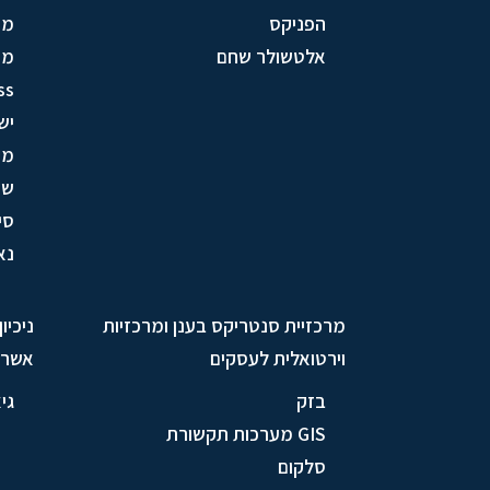
הפניקס
מי
אלטשולר שחם
מע
ss
יש
מק
שי
סי
נא
מרכזיית סנטריקס בענן ומרכזיות
ניכיו
וירטואלית לעסקים
אשרא
בזק
גי
GIS מערכות תקשורת
סלקום