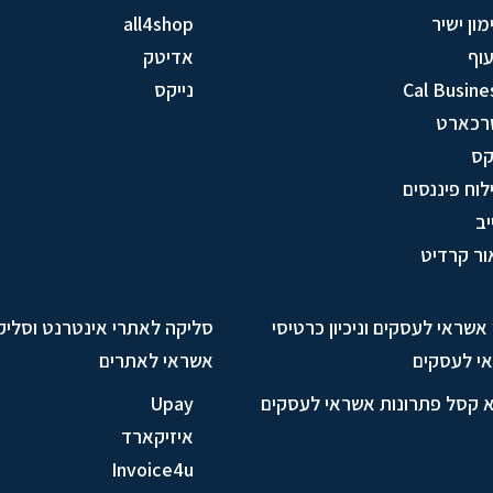
מון ישיר
all4shop
וף
אדיטק
Cal Busine
נייקס
רכארט
ס
לוח פיננסים
יב
ור קרדיט
ן אשראי לעסקים וניכיון כרטיסי
סליקה לאתרי אינטרנט וסליק
י לעסקים
אשראי לאתרים
א קסל פתרונות אשראי לעסקים
Upay
איזיקארד
Invoice4u