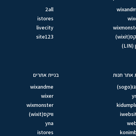
2all
wixand
istores
wix
livecity
wixmonst
ס(wixit)
site123
LIN)
 אתר חנות
בניית אתרים
sogo)
wixandme
wixer
y
wixmonster
kidumpl
iwebsi
וויקס(wixit)
yna
we
istores
konim