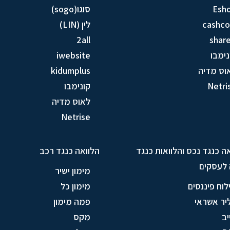
Esh
סוגו(sogo)
cashc
לין (LIN)
2all
share
נימבו
iwebsite
וס מדיה
kidumplus
Netri
קונימבו
לאוס מדיה
Netrise
ה כנגד נכס והלוואות כנגד
הלוואה כנגד רכב
 לעסקים
מימון ישיר
לוח פיננסים
מימון כל
יר אשראי
פמה מימון
יב
מקס