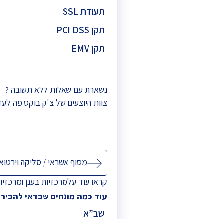
תעודת SSL
תקן PCI DSS
תקן EMV
נשארת עם שאלות ללא תשובה ?
צוות היוצעים של צ'ק בוקס פה לעז
ניווט
מסוף אשראי / סליקה וירטואל
קראו עוד על
מרכזיות בענן
ו
מרכזיו
עוד כמה מונחים שכדאי להכיר
שב”א