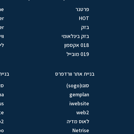
פרטנר
me
er
HOT
בזק
er
בזק בינלאומי
וויק
018 אקספון
לין (
019 מובייל
בניית אתר וורדפרס
בניית
סוגו(sogo)
סוגו(
na
gemplan
us
iwebsite
te
web2
לאוס מדיה
b2
bo
Netrise