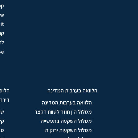
op
ow
it
קו
לא
se
הלוואה בערבות המדינה
הלווא
דירה
הלוואה בערבות המדינה
מסלול הון חוזר לטווח הקצר
שי
מסלול השקעה בתעשייה
קל
מסלול השקעות ירוקות
סי