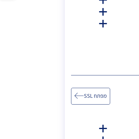
a
סרגל
נגישות
a
a
מפתח SSL
a