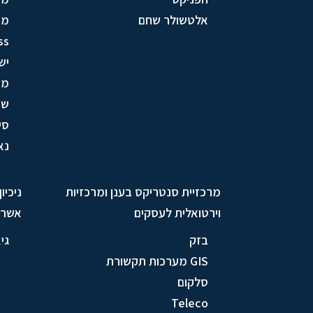
אלטשולר שחם
מע
ss
יש
מק
שי
סי
נא
מרכזיית סנטריקס בענן ומרכזיות
ניכיו
וירטואלית לעסקים
אשרא
בזק
גי
GIS מערכות תקשורת
סלקום
Teleco