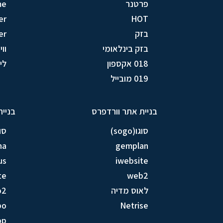
פרטנר
me
er
HOT
בזק
er
בזק בינלאומי
וויק
018 אקספון
לין (
019 מובייל
בניית אתר וורדפרס
בניית
סוגו(sogo)
סוגו(
na
gemplan
us
iwebsite
te
web2
לאוס מדיה
b2
bo
Netrise
op