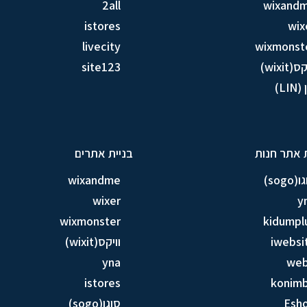
2all
wixand
istores
wix
livecity
wixmonst
ס(wixit)
site123
LIN)
 אתר חנות
בניית אתרים
sogo)
wixandme
wixer
y
wixmonster
kidumpl
iwebsi
וויקס(wixit)
yna
we
istores
konim
Esh
סוגו(sogo)