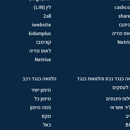
cashc
לין (LIN)
2all
share
נימבו
iwebsite
וס מדיה
kidumplus
Netri
קונימבו
לאוס מדיה
Netrise
ה כנגד נכס והלוואות כנגד
הלוואה כנגד רכב
 לעסקים
מימון ישיר
לוח פיננסים
מימון כל
יר אשראי
פמה מימון
יב
מקס
B
כאל