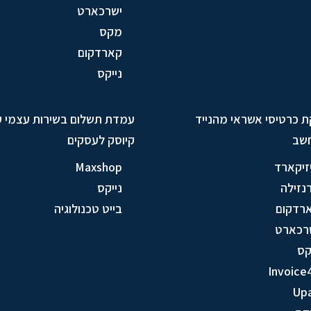
ישרכארט
מקס
קארדקום
נייקס
ת כרטיסי אשראי מהנייד
עמדת תשלום בשירות עצמי 
שב
קיוסק לעסקים
זיקארד
Maxshop
נזילה
נייקס
רדקום
בייט טכנולוגיה
רכארט
ס
Invoice
Up