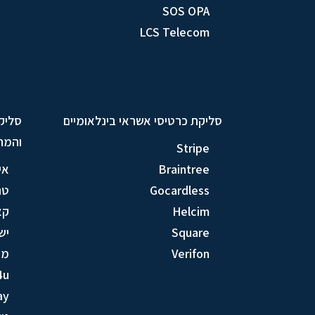
SOS OPA
LCS Telecom
סליקת כרטיסי אשראי בינלאומיים
סליק
והמח
Stripe
Braintree
אי
Gocardless
טר
Helcim
קא
Square
יש
Verifon
מק
4u
ay