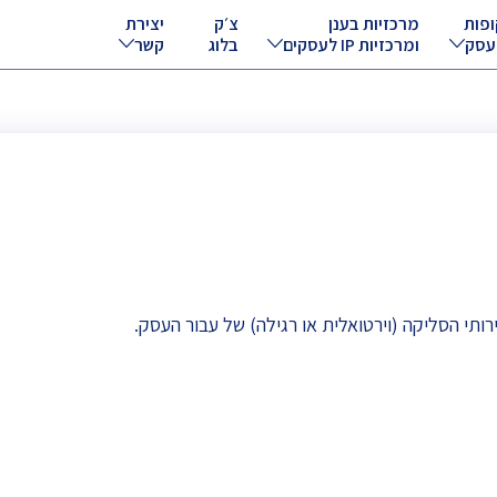
ופות
מרכזיות בענן
צ׳ק
יצירת
עסק
ומרכזיות IP לעסקים
בלוג
קשר
י הסליקה (וירטואלית או רגילה) של עבור העסק.