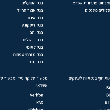
מנטום פתרונות אשראי
בנק הפועלים
לולים פיננסים
בנק אוצר החייל
בנק איגוד
בנק דיסקונט
בנק יהב
בנק ירושלים
בנק לאומי
בנק מזרחי טפחות
בנק מסד
ות חוץ בנקאיות לעסקים
מכשיר סליקה נייד ומכשיר ס
אשראי
Bi
Verifon
B
PAX
B
מון ישיר
all4shop