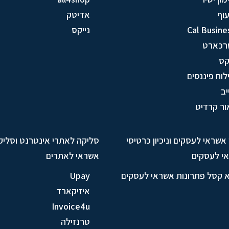
וף
אדיטק
Cal Busine
נייקס
רכארט
ס
לוח פיננסים
יב
ור קרדיט
ן אשראי לעסקים וניכיון כרטיסי
סליקה לאתרי אינטרנט וסליק
י לעסקים
אשראי לאתרים
א קסל פתרונות אשראי לעסקים
Upay
איזיקארד
Invoice4u
טרנזילה