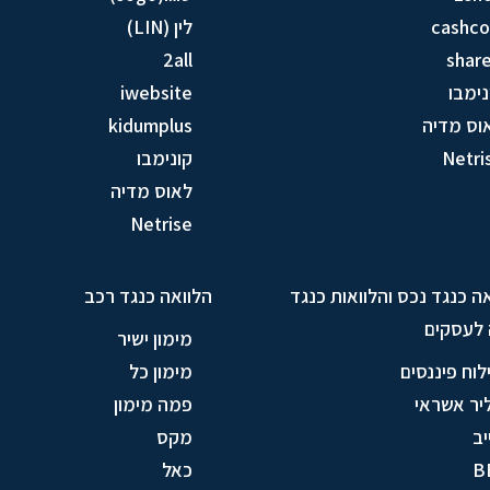
cashc
לין (LIN)
2all
share
נימבו
iwebsite
וס מדיה
kidumplus
Netri
קונימבו
לאוס מדיה
Netrise
ה כנגד נכס והלוואות כנגד
הלוואה כנגד רכב
 לעסקים
מימון ישיר
לוח פיננסים
מימון כל
יר אשראי
פמה מימון
יב
מקס
B
כאל