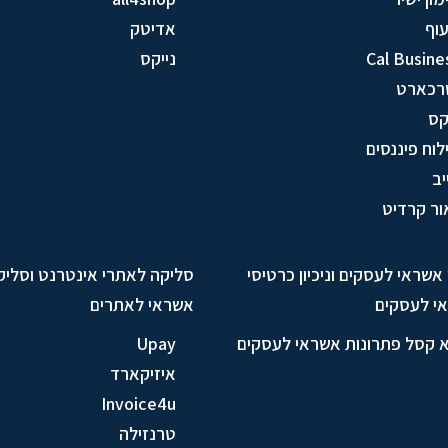
וף
אדיטק
Cal Busine
נייקס
רכארט
ס
לוח פיננסים
יב
ור קרדיט
ן אשראי לעסקים וניכיון כרטיסי
סליקה לאתרי אינטרנט וסליק
י לעסקים
אשראי לאתרים
א קסל פתרונות אשראי לעסקים
Upay
איזיקארד
Invoice4u
טרנזילה