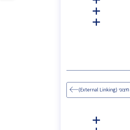
a
סרגל
נגישות
a
a
(External Linking)
a