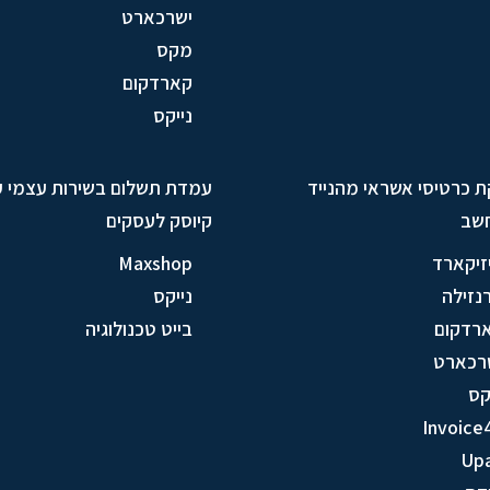
ישרכארט
מקס
קארדקום
נייקס
ת כרטיסי אשראי מהנייד
עמדת תשלום בשירות עצמי 
שב
קיוסק לעסקים
זיקארד
Maxshop
נזילה
נייקס
רדקום
בייט טכנולוגיה
רכארט
ס
Invoice
Up