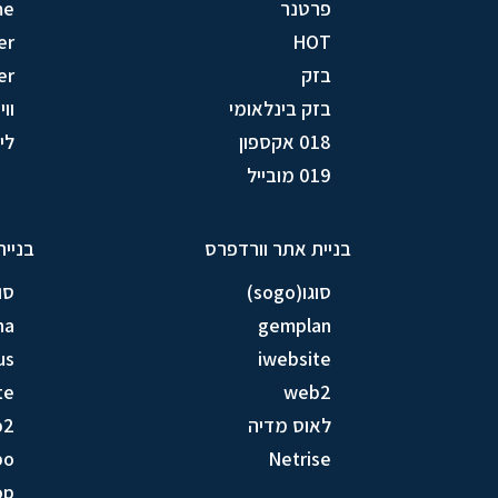
פרטנר
me
er
HOT
בזק
er
בזק בינלאומי
וויק
018 אקספון
לין (
019 מובייל
בניית אתר וורדפרס
בניית
סוגו(sogo)
סוגו(
na
gemplan
us
iwebsite
te
web2
לאוס מדיה
b2
bo
Netrise
op