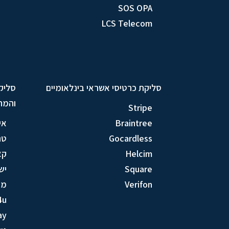
SOS OPA
LCS Telecom
סליקת כרטיסי אשראי בינלאומיים
סליק
והמח
Stripe
Braintree
אי
Gocardless
טר
Helcim
קא
Square
יש
Verifon
מק
4u
ay