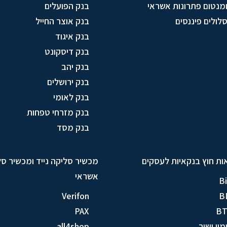
מנטום פתרונות אשראי
בנק הפועלים
לולים פיננסים
בנק אוצר החייל
בנק איגוד
בנק דיסקונט
בנק יהב
בנק ירושלים
בנק לאומי
בנק מזרחי טפחות
בנק מסד
ות חוץ בנקאיות לעסקים
מכשיר סליקה נייד ומכשיר ס
אשראי
Bi
Verifon
B
PAX
B
מון ישיר
all4shop