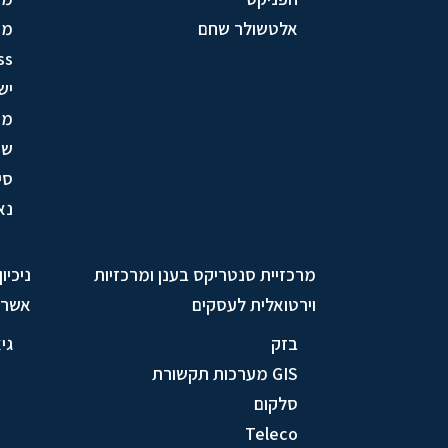
אלטשולר שחם
מע
ss
יש
מק
שי
סי
נא
מרכזיית סנטריקס בענן ומרכזיות
ניכיו
וירטואלית לעסקים
אשרא
בזק
גי
GIS מערכות תקשורת
סלקום
Teleco