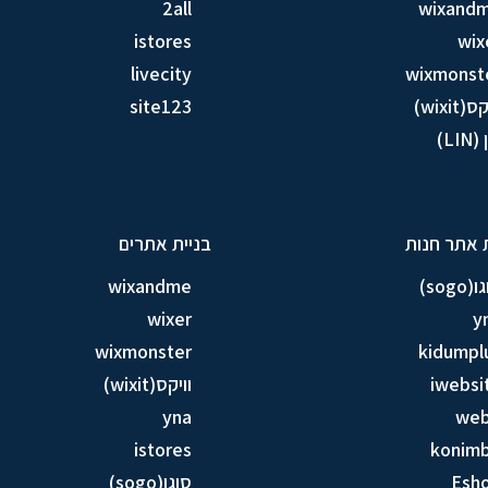
2all
wixand
istores
wix
livecity
wixmonst
ס(wixit)
site123
LIN)
 אתר חנות
בניית אתרים
sogo)
wixandme
wixer
y
wixmonster
kidumpl
iwebsi
וויקס(wixit)
yna
we
istores
konim
Esh
סוגו(sogo)