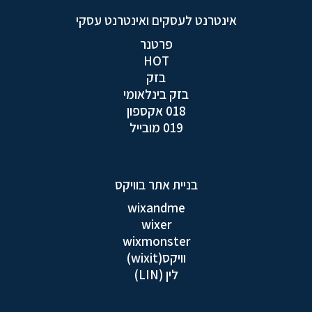
אינטרנט לעסקים ואינטרנט עסקי
פרטנר
HOT
בזק
בזק בינלאומי
018 אקספון
019 מובייל
בניית אתר בוויקס
wixandme
wixer
wixmonster
וויקס(wixit)
לין (LIN)