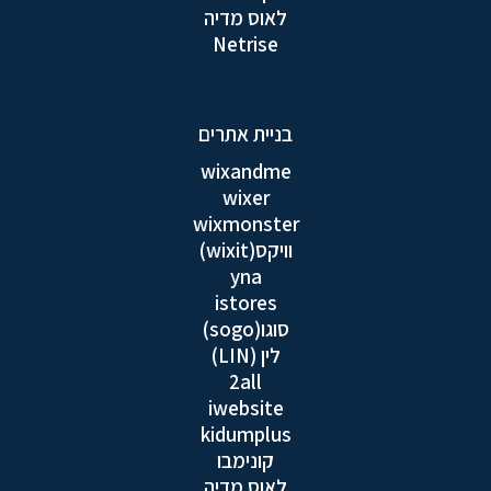
לאוס מדיה
Netrise
בניית אתרים
wixandme
wixer
wixmonster
וויקס(wixit)
yna
istores
סוגו(sogo)
לין (LIN)
2all
iwebsite
kidumplus
קונימבו
לאוס מדיה