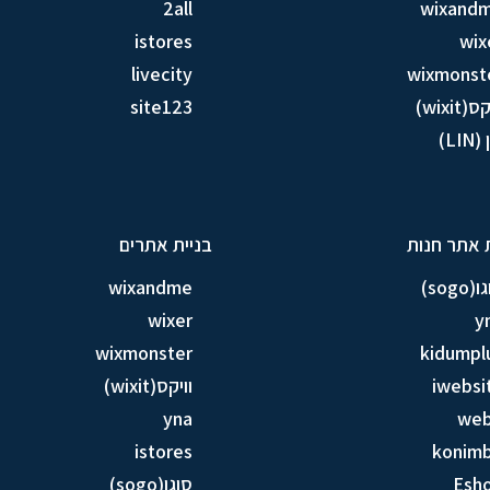
2all
wixand
istores
wix
livecity
wixmonst
ס(wixit)
site123
LIN)
 אתר חנות
בניית אתרים
sogo)
wixandme
wixer
y
wixmonster
kidumpl
iwebsi
וויקס(wixit)
yna
we
istores
konim
Esh
סוגו(sogo)