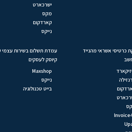
ישרכארט
מקס
קארדקום
נייקס
ת כרטיסי אשראי מהנייד
עמדת תשלום בשירות עצמי 
שב
קיוסק לעסקים
זיקארד
Maxshop
נזילה
נייקס
רדקום
בייט טכנולוגיה
רכארט
ס
Invoice
Up