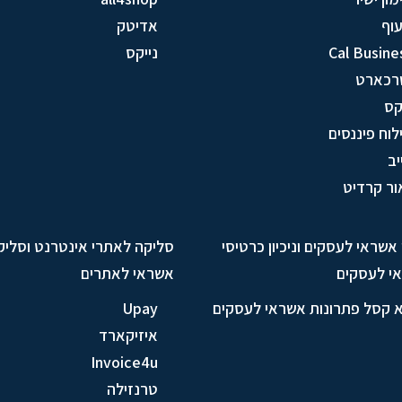
וף
אדיטק
Cal Busine
נייקס
רכארט
ס
לוח פיננסים
יב
ור קרדיט
ן אשראי לעסקים וניכיון כרטיסי
סליקה לאתרי אינטרנט וסליק
י לעסקים
אשראי לאתרים
א קסל פתרונות אשראי לעסקים
Upay
איזיקארד
Invoice4u
טרנזילה