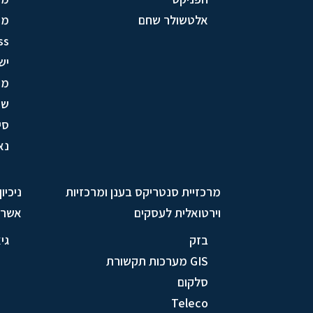
אלטשולר שחם
מע
ss
יש
מק
שי
סי
נא
מרכזיית סנטריקס בענן ומרכזיות
ניכיו
וירטואלית לעסקים
אשרא
בזק
גי
GIS מערכות תקשורת
סלקום
Teleco