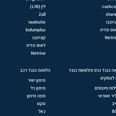
cashc
לין (LIN)
2all
share
נימבו
iwebsite
וס מדיה
kidumplus
Netri
קונימבו
לאוס מדיה
Netrise
ה כנגד נכס והלוואות כנגד
הלוואה כנגד רכב
 לעסקים
מימון ישיר
לוח פיננסים
מימון כל
יר אשראי
פמה מימון
יב
מקס
B
כאל