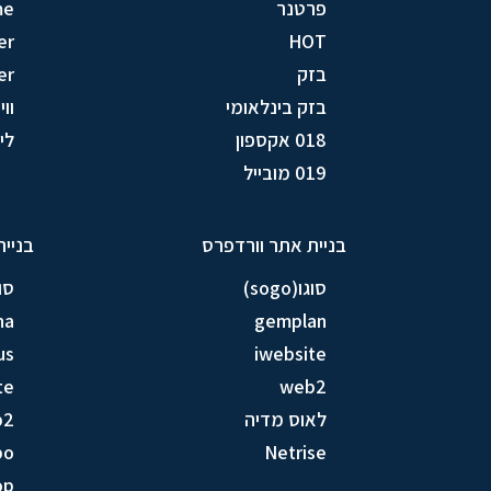
פרטנר
me
er
HOT
בזק
er
בזק בינלאומי
וויק
018 אקספון
לין (
019 מובייל
בניית אתר וורדפרס
בניית
סוגו(sogo)
סוגו(
na
gemplan
us
iwebsite
te
web2
לאוס מדיה
b2
bo
Netrise
op