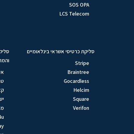
SOS OPA
LCS Telecom
סליקת כרטיסי אשראי בינלאומיים
סליק
והמח
Stripe
Braintree
אי
Gocardless
טר
Helcim
קא
Square
יש
Verifon
מק
4u
ay