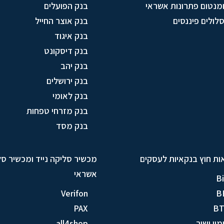
מנטום פתרונות אשראי
בנק הפועלים
לולים פיננסים
בנק אוצר החייל
בנק איגוד
בנק דיסקונט
בנק יהב
בנק ירושלים
בנק לאומי
בנק מזרחי טפחות
בנק מסד
ות חוץ בנקאיות לעסקים
מכשיר סליקה נייד ומכשיר ס
אשראי
Bi
Verifon
B
PAX
B
מון ישיר
all4shop