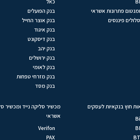
B
כאל
מנטום פתרונות אשראי
בנק הפועלים
לולים פיננסים
בנק אוצר החייל
בנק איגוד
בנק דיסקונט
בנק יהב
בנק ירושלים
בנק לאומי
בנק מזרחי טפחות
בנק מסד
ות חוץ בנקאיות לעסקים
מכשיר סליקה נייד ומכשיר ס
אשראי
Bi
Verifon
B
PAX
B