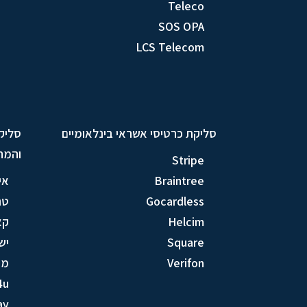
Teleco
SOS OPA
LCS Telecom
סליקת כרטיסי אשראי בינלאומיים
סליק
והמח
Stripe
Braintree
אי
Gocardless
טר
Helcim
קא
Square
יש
Verifon
מק
4u
ay