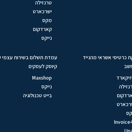
טרנזילה
ישרכארט
מקס
קארדקום
נייקס
ת כרטיסי אשראי מהנייד
עמדת תשלום בשירות עצמי 
שב
קיוסק לעסקים
זיקארד
Maxshop
נזילה
נייקס
רדקום
בייט טכנולוגיה
רכארט
ס
Invoice
Up