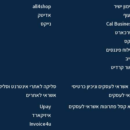
מון ישיר
all4shop
וף
אדיטק
Cal Busine
נייקס
רכארט
ס
לוח פיננסים
יב
ור קרדיט
ן אשראי לעסקים וניכיון כרטיסי
סליקה לאתרי אינטרנט וסליק
י לעסקים
אשראי לאתרים
א קסל פתרונות אשראי לעסקים
Upay
איזיקארד
Invoice4u