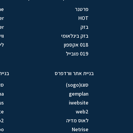
פרטנר
me
er
HOT
בזק
er
בזק בינלאומי
וויק
018 אקספון
לין (
019 מובייל
בניית אתר וורדפרס
בניית
סוגו(sogo)
סוגו(
na
gemplan
us
iwebsite
te
web2
לאוס מדיה
b2
bo
Netrise