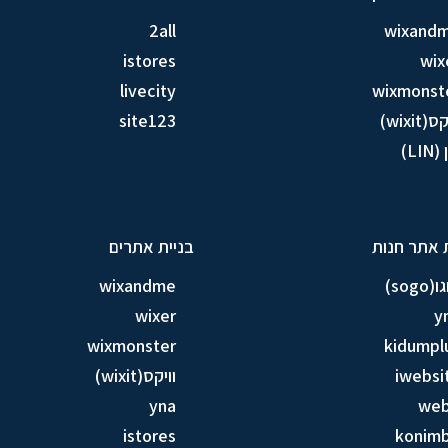
2all
wixand
istores
wix
livecity
wixmonst
ס(wixit)
site123
LIN)
 אתר חנות
בניית אתרים
sogo)
wixandme
wixer
y
wixmonster
kidumpl
iwebsi
וויקס(wixit)
yna
we
istores
konim