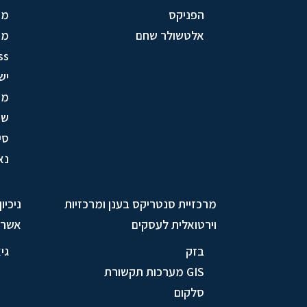
הפניקס
מי
אלטשולר שחם
מע
ss
יש
מק
שי
סי
נא
מרכזיית סנטריקס בענן ומרכזיות
ניכיו
וירטואלית לעסקים
אשרא
בזק
גי
GIS מערכות תקשורת
סלקום