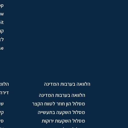
op
ow
it
קו
לא
se
הלוואה בערבות המדינה
הלווא
דירה
הלוואה בערבות המדינה
מסלול הון חוזר לטווח הקצר
שי
מסלול השקעה בתעשייה
קל
מסלול השקעות ירוקות
סי