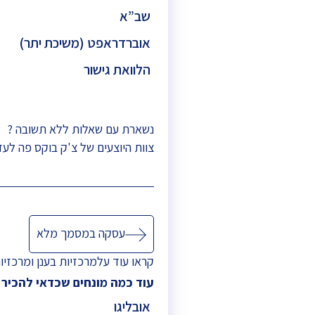
שב”א
אוברדראפט (משיכת יתר)
הלוואת גישור
נשארת עם שאלות ללא תשובה ?
צוות היוצעים של צ'ק בוקס פה לעז
ניווט
עסקה במסמך מלא
קראו עוד על
מרכזיות בענן
ו
מרכזיו
עוד כמה מונחים שכדאי להכיר
אובליגו