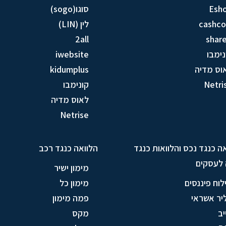
Esh
סוגו(sogo)
cashc
לין (LIN)
2all
share
נימבו
iwebsite
וס מדיה
kidumplus
Netri
קונימבו
לאוס מדיה
Netrise
ה כנגד נכס והלוואות כנגד
הלוואה כנגד רכב
 לעסקים
מימון ישיר
לוח פיננסים
מימון כל
יר אשראי
פמה מימון
יב
מקס