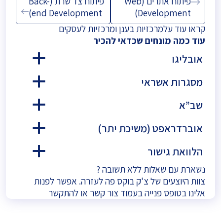
פיתוח אתרים (Web
פיתוח צד שרת (Back-
end Development)
Development)
קראו עוד על
מרכזיות בענן
ו
מרכזיות לעסקים
עוד כמה מונחים שכדאי להכיר
אובליגו
a
מסגרות אשראי
a
שב”א
a
אוברדראפט (משיכת יתר)
a
הלוואת גישור
a
נשארת עם שאלות ללא תשובה ?
צוות היוצעים של צ'ק בוקס פה לעזרה. אפשר לפנות
אלינו בטופס פנייה בעמוד
צור קשר
או להתקשר