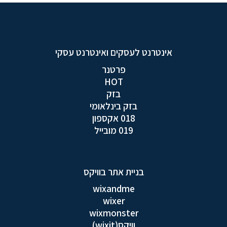
אינטרנט לעסקים ואינטרנט עסקי
פרטנר
HOT
בזק
בזק בינלאומי
018 אקספון
019 מובייל
בניית אתר בוויקס
wixandme
wixer
wixmonster
וויקס(wixit)