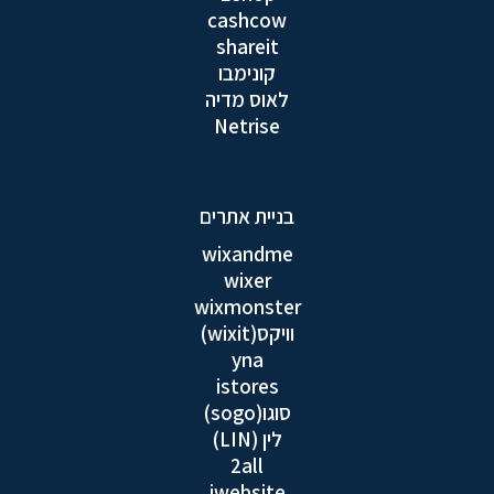
cashcow
shareit
קונימבו
לאוס מדיה
Netrise
בניית אתרים
wixandme
wixer
wixmonster
וויקס(wixit)
yna
istores
סוגו(sogo)
לין (LIN)
2all
iwebsite