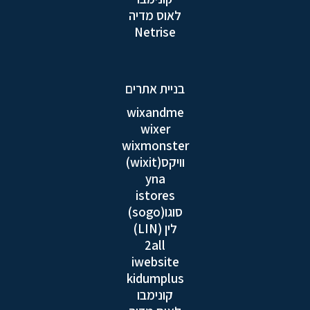
לאוס מדיה
Netrise
בניית אתרים
wixandme
wixer
wixmonster
וויקס(wixit)
yna
istores
סוגו(sogo)
לין (LIN)
2all
iwebsite
kidumplus
קונימבו