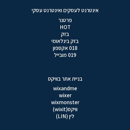
אינטרנט לעסקים ואינטרנט עסקי
פרטנר
HOT
בזק
בזק בינלאומי
018 אקספון
019 מובייל
בניית אתר בוויקס
wixandme
wixer
wixmonster
וויקס(wixit)
לין (LIN)