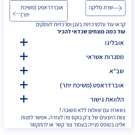
ניווט
שרת סליקה
אוברדראפט (משיכת
יתר)
קראו עוד על
מרכזיות בענן
ו
מרכזיות לעסקים
עוד כמה מונחים שכדאי להכיר
אובליגו
a
מסגרות אשראי
a
שב”א
a
אוברדראפט (משיכת יתר)
a
הלוואת גישור
a
נשארת עם שאלות ללא תשובה ?
צוות היוצעים של צ'ק בוקס פה לעזרה. אפשר לפנות
אלינו בטופס פנייה בעמוד
צור קשר
או להתקשר