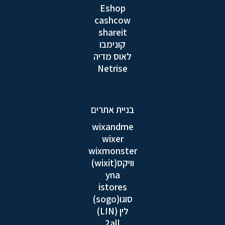
Eshop
cashcow
shareit
קונימבו
לאוס מדיה
Netrise
בניית אתרים
wixandme
wixer
wixmonster
וויקס(wixit)
yna
istores
סוגו(sogo)
לין (LIN)
2all