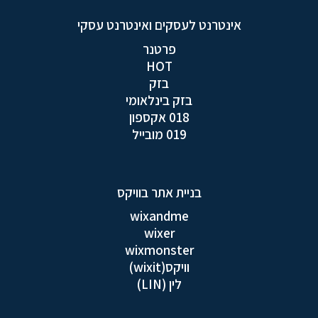
אינטרנט לעסקים ואינטרנט עסקי
פרטנר
HOT
בזק
בזק בינלאומי
018 אקספון
019 מובייל
בניית אתר בוויקס
wixandme
wixer
wixmonster
וויקס(wixit)
לין (LIN)