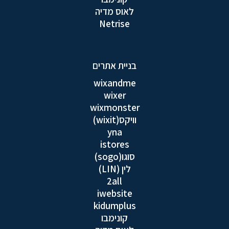
לאוס מדיה
Netrise
בניית אתרים
wixandme
wixer
wixmonster
וויקס(wixit)
yna
istores
סוגו(sogo)
לין (LIN)
2all
iwebsite
kidumplus
קונימבו