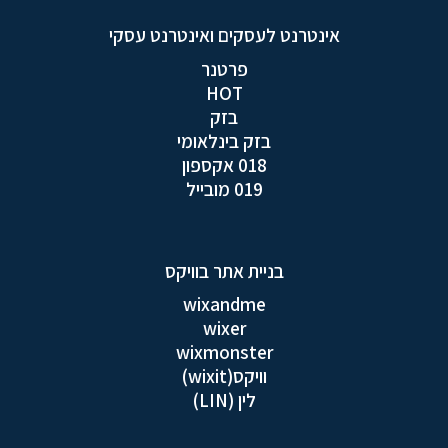
אינטרנט לעסקים ואינטרנט עסקי
פרטנר
HOT
בזק
בזק בינלאומי
018 אקספון
019 מובייל
בניית אתר בוויקס
wixandme
wixer
wixmonster
וויקס(wixit)
לין (LIN)