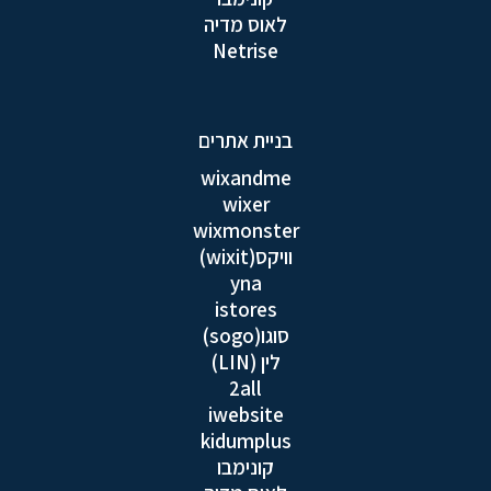
לאוס מדיה
Netrise
בניית אתרים
wixandme
wixer
wixmonster
וויקס(wixit)
yna
istores
סוגו(sogo)
לין (LIN)
2all
iwebsite
kidumplus
קונימבו