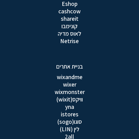
Eshop
cashcow
shareit
קונימבו
לאוס מדיה
Netrise
בניית אתרים
wixandme
wixer
wixmonster
וויקס(wixit)
yna
istores
סוגו(sogo)
לין (LIN)
2all