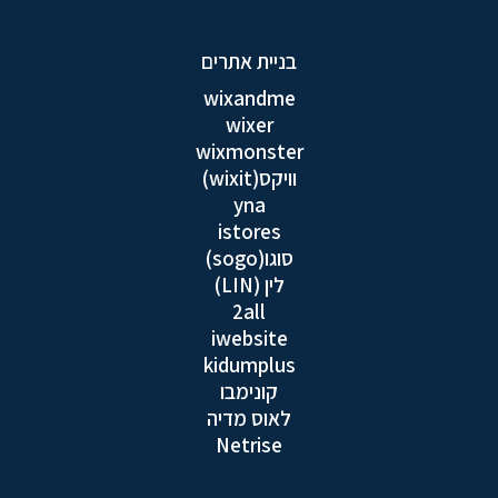
בניית אתרים
wixandme
wixer
wixmonster
וויקס(wixit)
yna
istores
סוגו(sogo)
לין (LIN)
2all
iwebsite
kidumplus
קונימבו
לאוס מדיה
Netrise