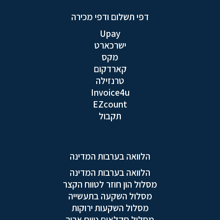
דפי תשלום ודפי מכירה
Upay
ישרכארט
מקס
קארדקום
טרנזילה
Invoice4u
EZcount
תקבול
הלוואה בערבות המדינה
הלוואה בערבות המדינה
מסלול הון חוזר לטווח הקצר
מסלול השקעה בתעשייה
מסלול השקעות ירוקות
מסלול חקלאים טווח ארוך