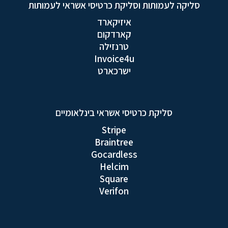
סליקה לעמותות וסליקת כרטיסי אשראי לעמותות
איזיקארד
קארדקום
טרנזילה
Invoice4u
ישרכארט
סליקת כרטיסי אשראי בינלאומיים
Stripe
Braintree
Gocardless
Helcim
Square
Verifon