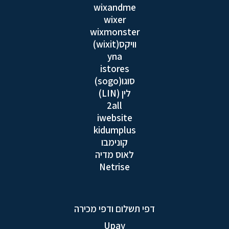
wixandme
wixer
wixmonster
וויקס(wixit)
yna
istores
סוגו(sogo)
לין (LIN)
2all
iwebsite
kidumplus
קונימבו
לאוס מדיה
Netrise
דפי תשלום ודפי מכירה
Upay