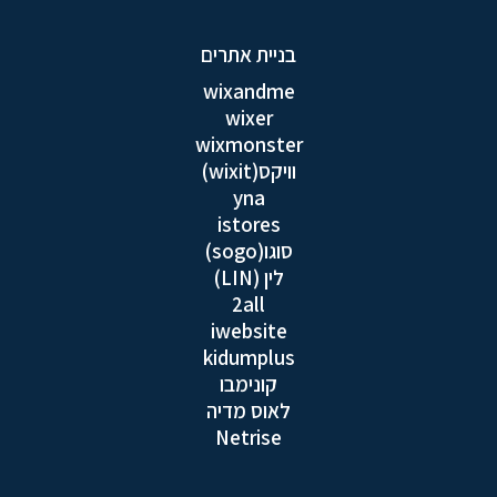
בניית אתרים
wixandme
wixer
wixmonster
וויקס(wixit)
yna
istores
סוגו(sogo)
לין (LIN)
2all
iwebsite
kidumplus
קונימבו
לאוס מדיה
Netrise