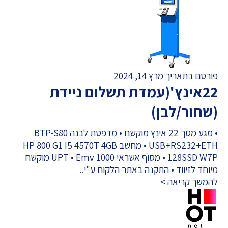
פורסם בתאריך מרץ 14, 2024
22אינץ'(עמדת תשלום ניידת
(שחור/לבן)
• מגע מסך 22 אינץ מוקשח • מדפסת לבנה BTP-S80
USB+RS232+ETH • מחשב HP 800 G1 I5 4570T 4GB
128SSD W7P • מסוף אשראי 1000 UPT • Emv מוקשח
מיוחד לזיווד • התקנה באתר הלקוח ע"י..
להמשך קריאה >