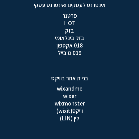
אינטרנט לעסקים ואינטרנט עסקי
פרטנר
HOT
בזק
בזק בינלאומי
018 אקספון
019 מובייל
בניית אתר בוויקס
wixandme
wixer
wixmonster
וויקס(wixit)
לין (LIN)