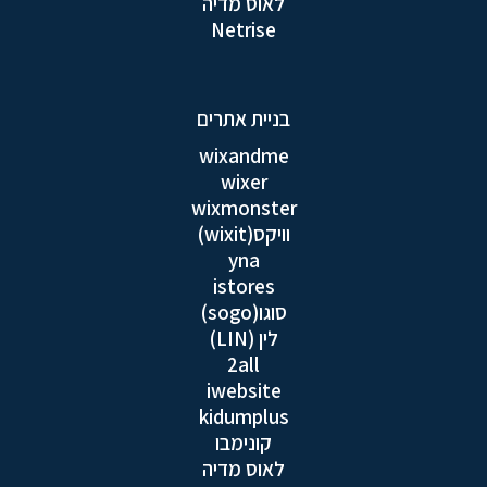
לאוס מדיה
Netrise
בניית אתרים
wixandme
wixer
wixmonster
וויקס(wixit)
yna
istores
סוגו(sogo)
לין (LIN)
2all
iwebsite
kidumplus
קונימבו
לאוס מדיה