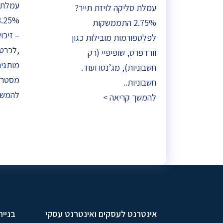
עמלת ס
עמלת סליקה לויזת תייר?
2.75% התממשקות
לפלטפורמות מובילות כגון
,לכרטי
וורדפרס, שופיפיי (רק
מותגים
חשבוניות), מג’נטו ועוד.
מסטרק
חשבוניות..
להמשך
להמשך קריאה >
אינטרנט לעסקים ואינטרנט עסקי
בניית