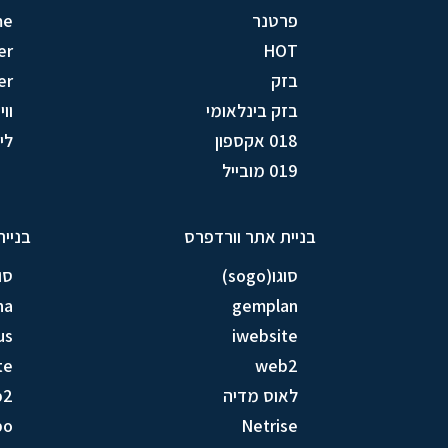
פרטנר
me
er
HOT
בזק
er
בזק בינלאומי
וויק
018 אקספון
לין (
019 מובייל
בניית אתר וורדפרס
בניית
סוגו(sogo)
סוגו(
na
gemplan
us
iwebsite
te
web2
לאוס מדיה
b2
bo
Netrise