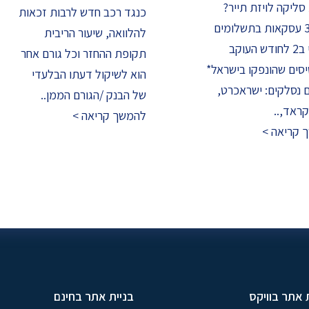
ליקה לויזת תייר?
כנגד רכב חדש לרבות זכאות
3.25% עסקאות בתשלומים
להלוואה, שיעור הריבית
– זיכוי ב2 לחודש העוקב
תקופת ההחזר וכל גורם אחר
סים שהונפקו בישראל*
הוא לשיקול דעתו הבלעדי
 נסלקים: ישראכרט,
של הבנק /הגורם הממן..
ראד,..
להמשך קריאה >
 קריאה >
 אתר בוויקס
בניית אתר בחינם