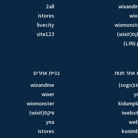
2all
wixand
istores
wix
livecity
wixmonst
ס(wixit)
site123
LIN)
 אתר חנות
בניית אתרים
sogo)
wixandme
wixer
y
wixmonster
kidumpl
iwebsi
וויקס(wixit)
yna
we
istores
konim