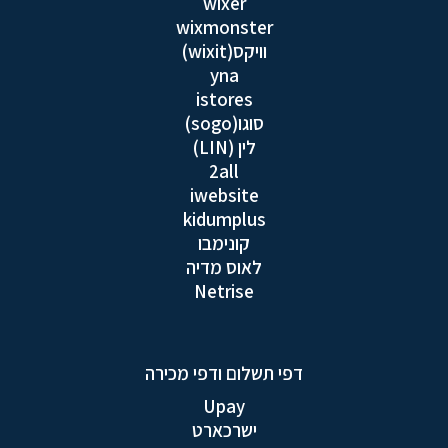
wixer
wixmonster
וויקס(wixit)
yna
istores
סוגו(sogo)
לין (LIN)
2all
iwebsite
kidumplus
קונימבו
לאוס מדיה
Netrise
דפי תשלום ודפי מכירה
Upay
ישרכארט