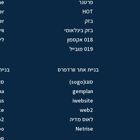
פרטנר
me
er
HOT
בזק
er
בזק בינלאומי
וויק
018 אקספון
לין (
019 מובייל
בניית אתר וורדפרס
בניית
סוגו(sogo)
סוגו(
na
gemplan
us
iwebsite
te
web2
לאוס מדיה
b2
bo
Netrise
op