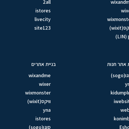
2all
wixand
istores
wix
livecity
wixmonst
ס(wixit)
site123
LIN)
 אתר חנות
בניית אתרים
sogo)
wixandme
wixer
y
wixmonster
kidumpl
iwebsi
וויקס(wixit)
yna
we
istores
konim
Esh
סוגו(sogo)