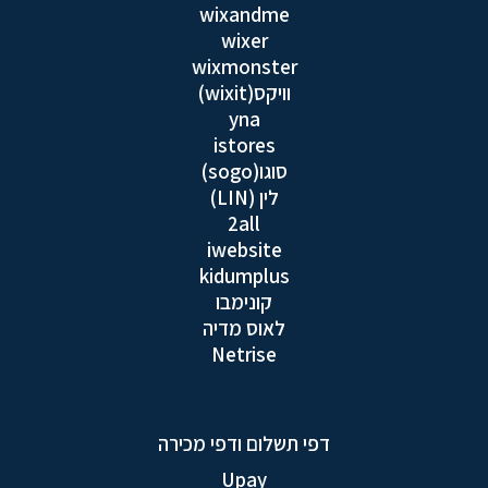
wixandme
wixer
wixmonster
וויקס(wixit)
yna
istores
סוגו(sogo)
לין (LIN)
2all
iwebsite
kidumplus
קונימבו
לאוס מדיה
Netrise
דפי תשלום ודפי מכירה
Upay