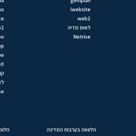
na
gemplan
us
iwebsite
te
web2
לאוס מדיה
b2
bo
Netrise
op
ow
it
קו
לא
se
הלוואה בערבות המדינה
הלווא