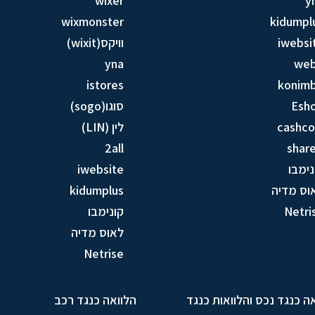
wixer
y
wixmonster
kidumpl
iwebsi
וויקס(wixit)
yna
we
istores
konim
Esh
סוגו(sogo)
cashc
לין (LIN)
2all
share
נימבו
iwebsite
וס מדיה
kidumplus
Netri
קונימבו
לאוס מדיה
Netrise
ה כנגד נכס והלוואות כנגד
הלוואה כנגד רכב