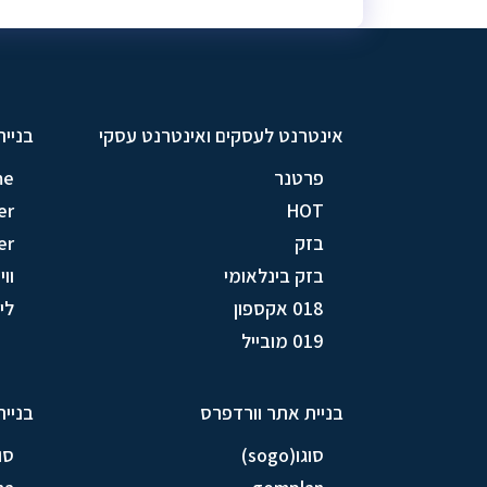
אינטרנט לעסקים ואינטרנט עסקי
בניית
פרטנר
me
er
HOT
בזק
er
בזק בינלאומי
וויק
018 אקספון
לין (
019 מובייל
בניית אתר וורדפרס
בניית
סוגו(sogo)
סוגו(