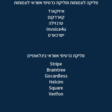
סליקה לעמותות וסליקת כרטיסי אשראי לעמותות
איזיקארד
קארדקום
טרנזילה
Invoice4u
ישרכארט
סליקת כרטיסי אשראי בינלאומיים
Stripe
Braintree
Gocardless
Helcim
Square
Verifon