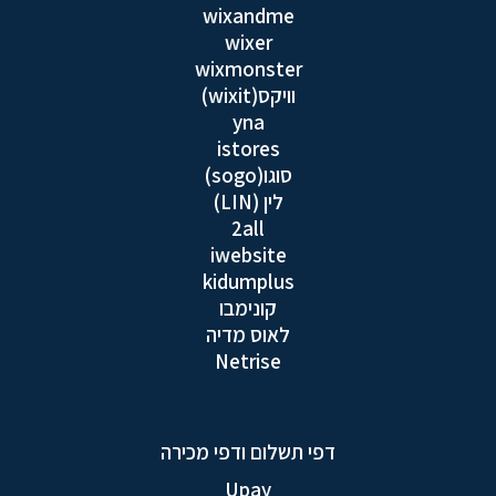
wixandme
wixer
wixmonster
וויקס(wixit)
yna
istores
סוגו(sogo)
לין (LIN)
2all
iwebsite
kidumplus
קונימבו
לאוס מדיה
Netrise
דפי תשלום ודפי מכירה
Upay