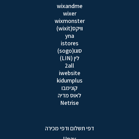
wixandme
wixer
wixmonster
וויקס(wixit)
yna
istores
סוגו(sogo)
לין (LIN)
2all
iwebsite
kidumplus
קונימבו
לאוס מדיה
Netrise
דפי תשלום ודפי מכירה
Upay