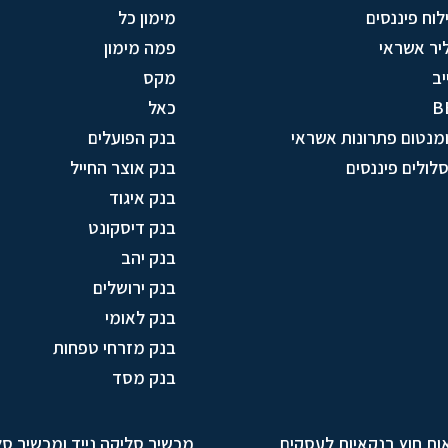
לוח פיננסים
מימון כל
יר אשראי
פמה מימון
יב
מקס
B
כאל
מנטום פתרונות אשראי
בנק הפועלים
לולים פיננסים
בנק אוצר החייל
בנק איגוד
בנק דיסקונט
בנק יהב
בנק ירושלים
בנק לאומי
בנק מזרחי טפחות
בנק מסד
ות חוץ בנקאיות לעסקים
מכשיר סליקה נייד ומכשיר ס