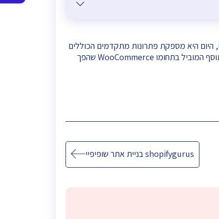
סרגל
נגישות
ים, היום היא מספקת פתרונות מתקדמים הכוללים
יכולות ניהול מלאי, ניהול הזמנות ואין סוף תוספים להקמת חנות וירטואלית חדשנית, בזמנים קצרים ותקציבים נמוכים. התוסף המוביל בתחומו WooCommerce שהפך
shopifygurus בניית אתר שופיפיי