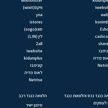
wixmonster
kidumpl
iwebsi
וויקס(wixit)
yna
we
istores
konim
Esh
סוגו(sogo)
cashc
לין (LIN)
2all
share
נימבו
iwebsite
וס מדיה
kidumplus
Netri
קונימבו
לאוס מדיה
Netrise
ה כנגד נכס והלוואות כנגד
הלוואה כנגד רכב
 לעסקים
מימון ישיר