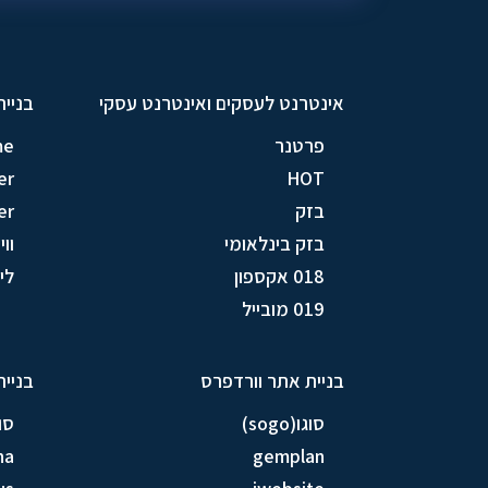
אינטרנט לעסקים ואינטרנט עסקי
בניית
פרטנר
me
er
HOT
בזק
er
בזק בינלאומי
וויק
018 אקספון
לין (
019 מובייל
בניית אתר וורדפרס
בניית
סוגו(sogo)
סוגו(
na
gemplan