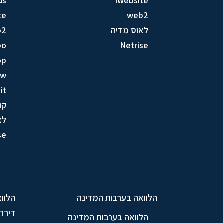
us
iwebsite
te
web2
לאוס מדיה
b2
bo
Netrise
op
ow
it
קו
לא
se
הלוואה בערבות המדינה
הלווא
דירה
הלוואה בערבות המדינה