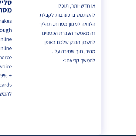
סליק
או חדש יותר, תוכלו
מסחר ע
להשתמש בו כערבות לקבלת
makes
הלוואה למגוון מטרות. תהליך
rough
זה מאפשר העברת הכספים
nline
לחשבון הבנק שלכם באופן
nline
מהיר, תוך שמירה על..
merce
להמשך קריאה >
nvoice
2.9% +
cards..
להמשך