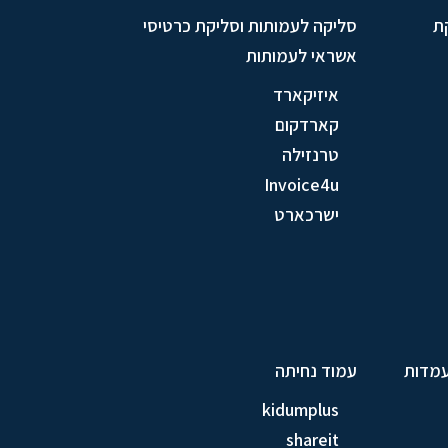
ת
סליקה לעמותות וסליקת כרטיסי
אשראי לעמותות
איזיקארד
קארדקום
טרנזילה
Invoice4u
ישרכארט
עמדות
עמוד נחיתה
kidumplus
shareit