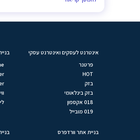
אינטרנט לעסקים ואינטרנט עסקי
בניית
פרטנר
me
er
HOT
בזק
er
בזק בינלאומי
וויק
018 אקספון
לין (
019 מובייל
בניית אתר וורדפרס
בניית