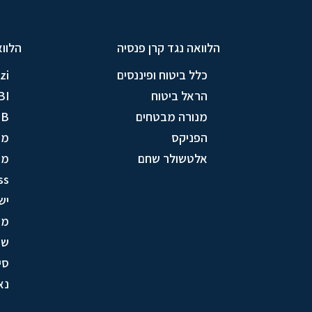
הלוואה נגד קרן פנסיה
הלווא
כלל ביטוח ופיננסים
zi
הראל ביטוח
BI
מנורה מבטחים
TB
הפניקס
מי
אלטשולר שחם
מע
ss
יש
מק
שי
סי
נא