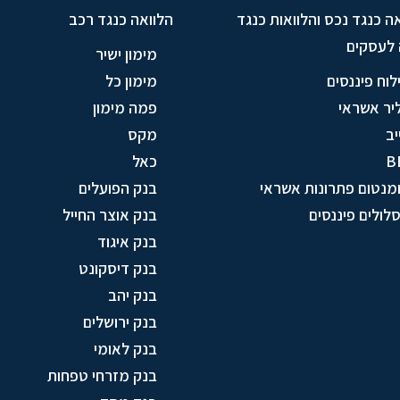
ה כנגד נכס והלוואות כנגד
הלוואה כנגד רכב
 לעסקים
מימון ישיר
לוח פיננסים
מימון כל
יר אשראי
פמה מימון
יב
מקס
B
כאל
מנטום פתרונות אשראי
בנק הפועלים
לולים פיננסים
בנק אוצר החייל
בנק איגוד
בנק דיסקונט
בנק יהב
בנק ירושלים
בנק לאומי
בנק מזרחי טפחות