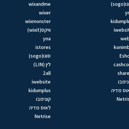
sogo)
wixandme
wixer
y
wixmonster
kidumpl
iwebsi
וויקס(wixit)
yna
we
istores
konim
Esh
סוגו(sogo)
cashc
לין (LIN)
2all
share
נימבו
iwebsite
וס מדיה
kidumplus
Netri
קונימבו
לאוס מדיה
Netrise