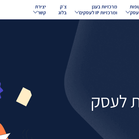
ופות
מרכזיות בענן
צ׳ק
יצירת
עסק
ומרכזיות IP לעסקים
בלוג
קשר
ת לעסק