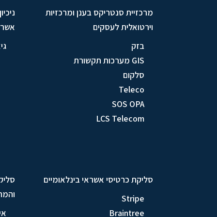
מרכזיית סנטריקס בענן ומרכזיות
ניכיו
וירטואלית לעסקים
אשרא
בזק
גי
GIS מערכות תקשורת
סלקום
Teleco
SOS OPA
LCS Telecom
סליקת כרטיסי אשראי בינלאומיים
סליק
והמח
Stripe
Braintree
אי