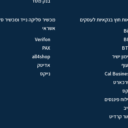
בנק מסד
ות חוץ בנקאיות לעסקים
מכשיר סליקה נייד ומכשיר ס
אשראי
Bi
Verifon
B
PAX
B
מון ישיר
all4shop
וף
אדיטק
Cal Busine
נייקס
רכארט
ס
לוח פיננסים
יב
ור קרדיט