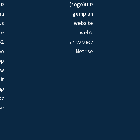
סוגו(sogo)
סוגו(
na
gemplan
us
iwebsite
te
web2
לאוס מדיה
b2
bo
Netrise
op
ow
it
קו
לא
se