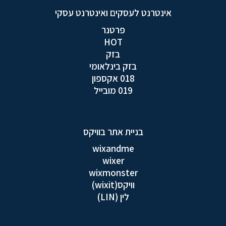
אינטרנט לעסקים ואינטרנט עסקי
פרטנר
HOT
בזק
בזק בינלאומי
018 אקספון
019 מובייל
בניית אתר בוויקס
wixandme
wixer
wixmonster
וויקס(wixit)
לין (LIN)