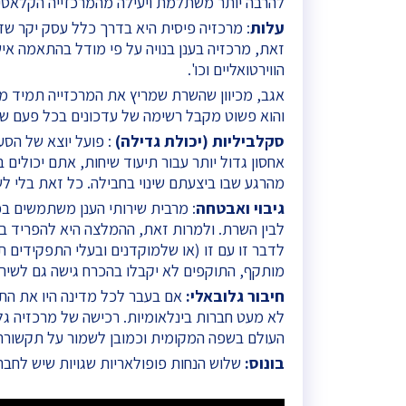
להרבה יותר משתלמת ויעילה מהמרכזייה הקלאסי
עלות
: מרכזיה פיסית היא בדרך כלל עסק יקר ש
זאת, מרכזיה בענן בנויה על פי מודל בהתאמה אי
הווירטואליים וכו'.
אגב, מכיוון שהשרת שמריץ את המרכזייה תמיד מר
והוא פשוט מקבל רשימה של עדכונים בכל פעם ש
סקלביליות (יכולת גדילה)
: פועל יוצא של הסע
אחסון גדול יותר עבור תיעוד שיחות, אתם יכולים
מהרגע שבו ביצעתם שינוי בחבילה. כל זאת בלי ל
גיבוי ואבטחה
: מרבית שירותי הענן משתמשים ב
לדבר זו עם זו (או שלמוקדנים ובעלי התפקידים 
מותקף, התוקפים לא יקבלו בהכרח גישה גם לשירו
חיבור גלובאלי:
אם בעבר לכל מדינה היו את התקני
לא מעט חברות בינלאומיות. רכישה של מרכזיה 
העולם בשפה המקומית וכמובן לשמור על תקשורת ב
בונוס:
שלוש הנחות פופולאריות שגויות שיש לחברו