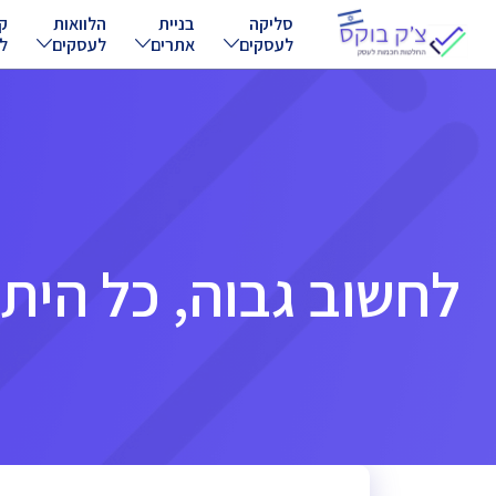
Ski
סליקה
בניית
הלוואות
ק
לעסקים
אתרים
לעסקים
ל
t
conten
לחשוב גבוה, כל היתר