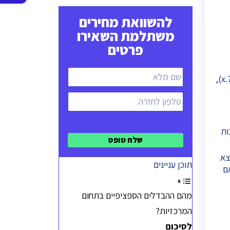
סרגל
להשוואת מחירים
נגישות
משתלמת השאירו
פרטים
עבור מעבר בין גרסה מלאה לגרסה מלאה אחרת. לדוגמה, אם שילמנו על גרסה 7,היינו מקבלים רק את העדכונים שלה (7.x),
ות
צא
תוכן עניינים
ם
מהם ההבדלים הספציפיים בתחום
המרכזיות?
לסיכום