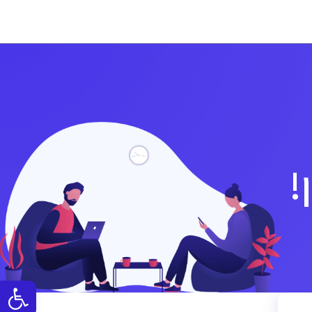
!
פתח