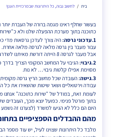
לחשוב גבוה, כל היתרונות שבמרכזיית הענן!
בית
בעשור שחלף ראינו מגמה ברורה של העברת יותר ו
כתוכנה בתוך מערכת ההפעלה שלנו ולא כ"שירות כתוכנה" (Software as a Service) והיו לכך 
1.עדכוני גרסה:
היה צורך לעדכן גרסאות מדי כמ
אבל מעבר לגרסה 8 הייתה דורשת מאיתנו לשדרג.
2.גיבוי:
הגיבוי על המחשב המקומי הצריך בדרך כלל 
מסוימת אפילו קלטות גיבוי… לא נוח.
3.גישה:
העובדה שכל מחשב הריץ גרסה מקומית ח
עבודה וירטואליים ושאר שיטות שהשאירו את כל ה
לעומת זאת, במודל של "שירות כתוכנה" אנחנו מ
בתוך פורטל פנימי. כפועל יוצא מכך, העובדים ש
היום הם כלל לא הגיעו למשרד (לצערנו זה נשמע י
מהם ההבדלים הספציפיים בתחום
מלבד כל היתרונות שצוינו לעיל, יש עוד מספר ה