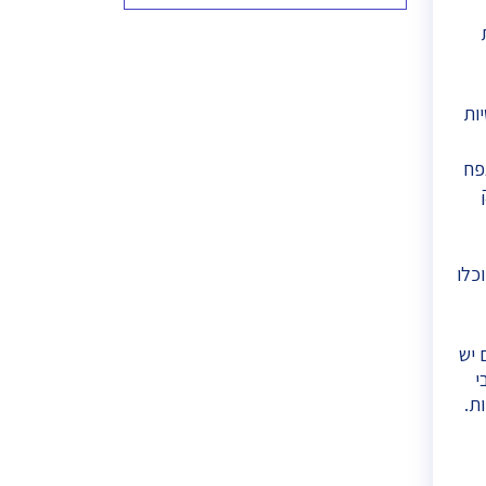
ות
פח
 לכך שהן יוכלו
 יש
י
ת.