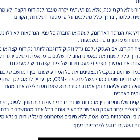
ת.
דורש לא רק תוכנה, אלא גם תשתית יקרה מעבר לנקודות הקצה. לעומת
שית. כלומר, בדרך כלל משלמים על פי מספר השלוחות, הקווים
יץ את הגרסה האחרונה, לעסק או החברה כל עניין הגרסאות לא רלוונטי
מתרחש עדכון גרסה משמעותי.
יף הקודם. אם העסק שלכם גדל וזקוק לדוגמה ליותר נקודות קצה או נ
 בדרך כלל לשנות את מאפייני החבילה שלכם בזמן אמת ולשלם יותר רק
שנות את המערך הפיזי (למעט חיבור של ציוד קצה חדש למערכת).
כמה שרתים במקביל ומצפינים את כל המידע שעובר בין המחשב שלכם
לבין השרת. ולמרות זאת, ההמלצה היא להפריד בין שירותים שונים כמו למשל מרכזיה ו-CRM, אך עדיין לדאוג
תהיה גישה אליהם בזמן אמת). הסיבה היא שאם חס וחלילה אחד מהם
תים האחרים.
ם שלה וחיבור בין מרכזיות שונות ברחבי העולם היה הופך לסיוט, היום
גלובאלית עבור העסק תאפשר להפעיל אותה בכל אחד מהמשרדים ברחב
ין המרכזיות בזמן אמת ללא חיובים אסטרונומים על שיחות בינלאומיו
ת ועסקים בנוגע למרכזיות בענן: