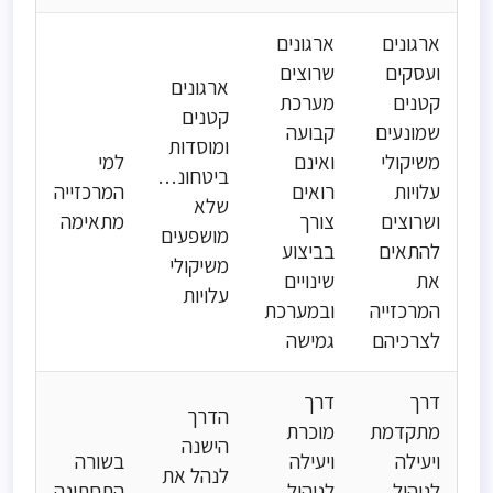
ארגונים
ארגונים
ועסקים
שרוצים
ארגונים
קטנים
מערכת
קטנים
שמונעים
קבועה
ומוסדות
משיקולי
ואינם
למי
ביטחוניים
עלויות
רואים
המרכזייה
שלא
ושרוצים
צורך
מתאימה
מושפעים
להתאים
בביצוע
משיקולי
את
שינויים
עלויות
המרכזייה
ובמערכת
לצרכיהם
גמישה
דרך
דרך
הדרך
מתקדמת
מוכרת
הישנה
ויעילה
ויעילה
בשורה
לנהל את
לניהול
לניהול
התחתונה