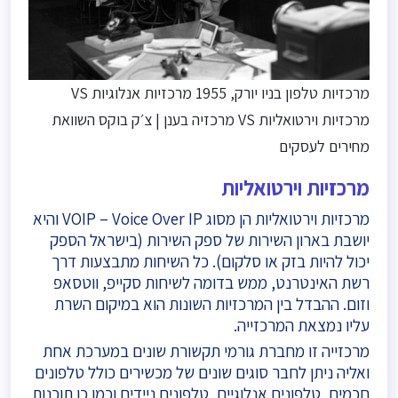
מרכזיות טלפון בניו יורק, 1955 מרכזיות אנלוגיות VS
מרכזיות וירטואליות VS מרכזיה בענן | צ׳ק בוקס השוואת
מחירים לעסקים
מרכזיות וירטואליות
מרכזיות וירטואליות הן מסוג VOIP – Voice Over IP והיא
יושבת בארון השירות של ספק השירות (בישראל הספק
יכול להיות בזק או סלקום). כל השיחות מתבצעות דרך
רשת האינטרנט, ממש בדומה לשיחות סקייפ, ווטסאפ
וזום. ההבדל בין המרכזיות השונות הוא במיקום השרת
עליו נמצאת המרכזייה.
מרכזייה זו מחברת גורמי תקשורת שונים במערכת אחת
ואליה ניתן לחבר סוגים שונים של מכשירים כולל טלפונים
חכמים, טלפונים אנלוגיים, טלפונים ניידים וכמו כן תוכנות