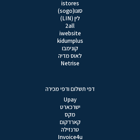
istores
סוגו(sogo)
לין (LIN)
2all
iwebsite
kidumplus
קונימבו
לאוס מדיה
Netrise
דפי תשלום ודפי מכירה
Upay
ישרכארט
מקס
קארדקום
טרנזילה
Invoice4u