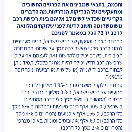
וחכמה, בתנאי שמבינים את הפרטים החשובים
ומתעקשים על הבדיקות הנדרשות.מה הדברים
הקריטיים שכדאי לשים לב אליהם בעת רכישת רכב
משומש? ומה חשוב לדעת לפני שלוקחים הלוואה
לרכב יד 2? הכל במאמר לפניכם
במרחב הצפוף והפקוק של כבישי ישראל, רבים מעדיפים
לנהוג ברכב פרטי מאשר להסתמך על שירותי התחבורה
הציבורית, כשהם יכולים להרשות זאת לעצמם.אף על פי
שרכישת רכב חדש יכולה להיות אתגר כלכלי, תמיד ניתן
לבחור ברכב יד שנייה (או שלישית או רביעית..) כחלופה
מתאימה.
סתם כדי לקבל מושג: מתוך כ-3.85 מיליון כלי רכב
מנועיים על כבישי ישראל, כ-3.3 מיליון הינם כלי רכב
פרטיים (המהווים כ-86% מסך כלי הרכב המנועיים
בישראל), כ-305 אלף הינם משאיות (המהוות כ-8% מסך
כלי הרכב), כ-156 אלף אופנועים (המהווים כ-4% מסך
כלי הרכב) וכ-60 אלף אוטובוסים ומוניות באופן מצרפי
(המהווים כ-2% מסך כל הרכב).