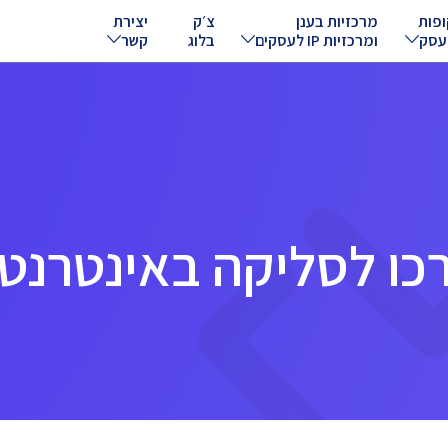
ופות
מרכזיות בענן
צ׳ק
יצירת
עסק
ומרכזיות IP לעסקים
בלוג
קשר
כו לסליקה באינטרנט