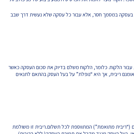
2 הקוד נדרש לא רק בעסקה במסמך חסר, אלא עבור כל עסקה שלא נעשית דרך שבב
 עבור הלקוח. כלומר, הלקוח משלם בדיוק את סכום העסקה כאשר
אומנם ריבית, אך היא “נופלת” על בעל העסק בהתאם לתנאים
 (“ריבית מתואמת”) המתווספת לכל תשלום.ריבית זו משולמת
אי. בעל העסק מנגד מקבל את תמורת העסקה( ללא הריבית)