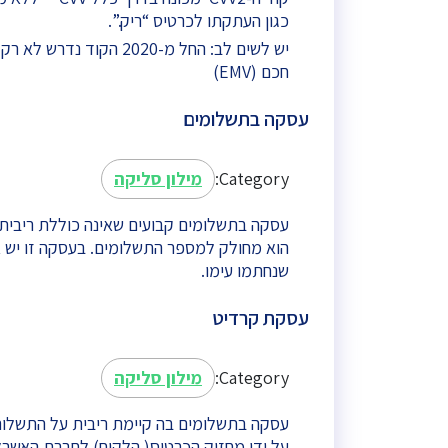
כגון העתקתו לכרטיס “ריק.”.
יש לשים לב: החל מ-020
חכם (EMV)
עסקה בתשלומים
Category:
מילון סליקה
עסקה בתשלומים קבועים שאינה כוללת ריבית
הוא מחולק למספר התשלומים. בעסקה זו יש 
שנחתמו עימו.
עסקת קרדיט
Category:
מילון סליקה
עסקה בתשלומים בה קיימת ריבית על התשלום
על ידי מחזיק הכרטיס( הלקוח) לחברת האשר