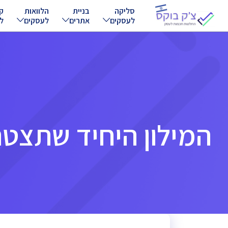
Ski
סליקה
בניית
הלוואות
ק
לעסקים
אתרים
לעסקים
ל
t
conten
המילון היחיד שתצטר