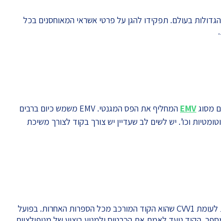
גדולות בעולם. תפקידו להגן על פרטי אשראי המאוחסנים בכל
ם מסוג
EMV
המחליף את הפס המגנטי. EMV משמש כיום ברבים
מטיות וכו’. יש לשים לב שעדיין יש צורך בקוד לצורך משיכת
שלושת הספרות האחרונות בגב הכרטיס, זאת לעומת CVV1 שהוא הקוד המורכב מכל הספרות האחרות. בפועל
כונה בדרך כלל CVV”” ללא מספר. הקוד נועד לאמת את הכרטיס ולמנוע ביצוע של מניפולציות