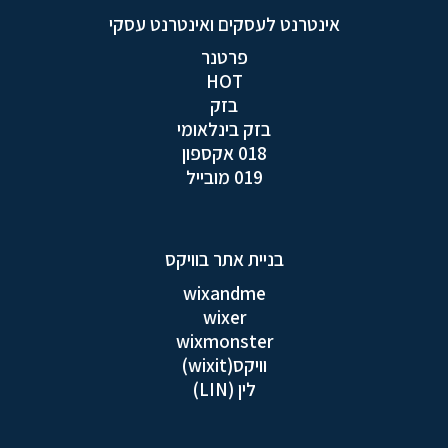
אינטרנט לעסקים ואינטרנט עסקי
פרטנר
HOT
בזק
בזק בינלאומי
018 אקספון
019 מובייל
בניית אתר בוויקס
wixandme
wixer
wixmonster
וויקס(wixit)
לין (LIN)