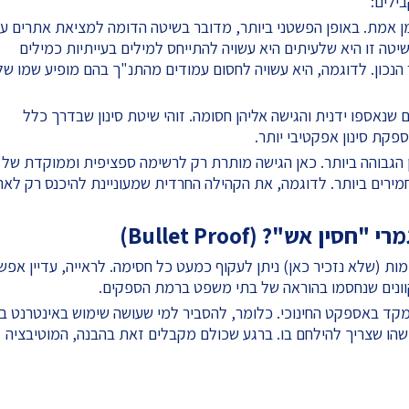
ילים:
זמן אמת. באופן הפשטני ביותר, מדובר בשיטה הדומה למציאת אתרים ע
שיטה זו היא שלעיתים היא עשויה להתייחס למילים בעייתיות כמילים
נכון. לדוגמה, היא עשויה לחסום עמודים מהתנ"ך בהם מופיע שמו של
ים שנאספו ידנית והגישה אליהן חסומה. זוהי שיטת סינון שבדרך כלל
קת סינון אפקטיבי יותר.
ון הגבוהה ביותר. כאן הגישה מותרת רק לרשימה ספציפית וממוקדת של
רים ביותר. לדוגמה, את הקהילה החרדית שמעוניינת להיכנס רק לאת
 אש"? (Bullet Proof)
ימות (שלא נזכיר כאן) ניתן לעקוף כמעט כל חסימה. לראייה, עדיין אפש
וונים שנחסמו בהוראה של בתי משפט ברמת הספקים.
ד באספקט החינוכי. כלומר, להסביר למי שעושה שימוש באינטרנט ב
משהו שצריך להילחם בו. ברגע שכולם מקבלים זאת בהבנה, המוטיבציה