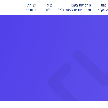
ופות
מרכזיות בענן
צ׳ק
יצירת
עסק
ומרכזיות IP לעסקים
בלוג
קשר