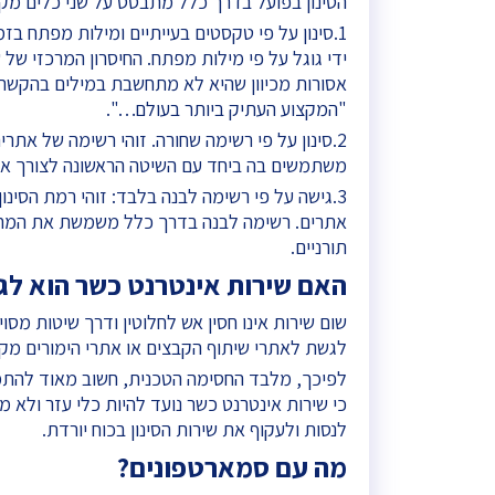
הסינון בפועל בדרך כלל מתבסס על שני כלים מקב
1.סינון על פי טקסטים בעייתיים ומילות מפתח ב
ידי גוגל על פי מילות מפתח. החיסרון המרכזי של 
אסורות מכיוון שהיא לא מתחשבת במילים בהקשר ה
"המקצוע העתיק ביותר בעולם…".
2.סינון על פי רשימה שחורה. זוהי רשימה של אתר
משתמשים בה ביחד עם השיטה הראשונה לצורך אספ
3.גישה על פי רשימה לבנה בלבד: זוהי רמת הסינ
אתרים. רשימה לבנה בדרך כלל משמשת את המחמי
תורניים.
האם שירות אינטרנט כשר הוא לגמרי "חסין
שום שירות אינו חסין אש לחלוטין ודרך שיטות מסו
לגשת לאתרי שיתוף הקבצים או אתרי הימורים מק
לפיכך, מלבד החסימה הטכנית, חשוב מאוד להתמק
כי שירות אינטרנט כשר נועד להיות כלי עזר ולא 
לנסות ולעקוף את שירות הסינון בכוח יורדת.
מה עם סמארטפונים?