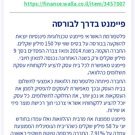
https://finance.walla.co.il/item/3457007
פיימנט בדרך לבורסה
פלטפורמת האשראי פיימנט טכנולוגיות פיננסיות יוצאת
להשקעה בבורסה על בסיס שווי של 150 מיליון שקלים.
החברה הוקמה בשנת 2014 ומאז צברה הפסדים בסך 9
מיליון שקלים ורק בשנה האחרונה נכנסה למאזן חיובי.
פיימנט מאפשרת לכל בית עסק להציע ללקוחותיו עסקת
תשלומים כהלוואה.
החברה פיתחה פלטפורמת הלוואות כאמצעי לתשלום
בבית העסק ובכך מאפשרת לעסקים להפסיק לממן את
העסקאות או נכון יותר, את החלוקה לתשלומים. כל עסק
יוכל להציע ללקוחותיו אשראי צרכני תוך רכישת מוצר פיזי
או שירות.
פיימנט מממנת את מרבית ההלוואות ואלו עמדו בחודש
יוני על 58 מיליון שקלים כשהריבית הנומינלית הממוצעת
עמדה על 7.91%. החברה פרסמה טיוטת תשקיף ראשונה