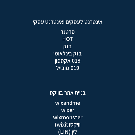
אינטרנט לעסקים ואינטרנט עסקי
פרטנר
HOT
בזק
בזק בינלאומי
018 אקספון
019 מובייל
בניית אתר בוויקס
wixandme
wixer
wixmonster
וויקס(wixit)
לין (LIN)