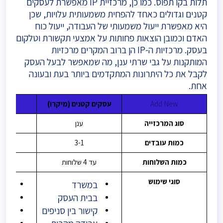
תלות בקו תפוס. כמו כן, מרכזיית IP מאפשרת לעסקים
קטנים וגדולים כאחד להפחית משמעותית עלויות, שכן
היא מאפשרת ייעול משמעותי של העבודה, ייעול כוח
האדם וכמובן הוצאות פחותות על אמצעי תקשורת וטלקום
בעסק. מרכזיות ה-IP הן ברוב המקרים מרכזיות
המותקנות על גבי שרתי ענן, מה שמאפשר לבעל העסק
לקבל את כל היתרונות המתקדמים ביותר בעת ובעונה
אחת.
Add New
עסקים קטנים (מיקרו)
עסקים 
סוג המרכזייה
ענן
כמות עובדים
3-1
כמות השלוחות
עד 4 שלוחות
עד 10 שלוחות
סוגי שימוש
במשרד
במש
בבית העסק
בבי
קישור בין סניפים
קישו