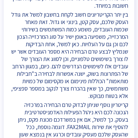
חשובות במיוחד.
בין יתר הקריטריונים חשוב לקחת בחשבון למשל את גודל
כמה תשלמו?
130-60 ₪ לחודש
300-200 ₪ לח
העסק שלכם, עסק קטן, בינוני או גדול. זאת מאחר
יתרונות
שכמות העובדים, משמע כמות המשתמשים בשירותי
התקנה פשוטה
ביצוע שיח
המרכזייה, משפיעה באופן ישיר על סוג המרכזייה הנכון
ומהירה
מקום בעו
לכם וכן גם על העלויות. כאן למשל, אחת הבדיקות
של שיחה 
שנמליץ לבצע טרם הבחירה היא מספר העובדים אשר יש
ממשק נוח וקל
לו צורך בשימושים טלפוניים, וכן לסווג את הצורך של
לתפעול
ניהול העס
עובדים אלו לשימושים הנדרשים להם. כיום, במגוון הרחב
של הפתרונות בשוק, ישנה אפשרות לבחירה ב"חבילות
אין צורך ברכישת ציוד
שירות ותמ
מותאמות" הכוללות מינימום או מקסימום של כמויות
קצה
בקרת 
משתמשים, כך שאין בהכרח צורך לנקוב במספר ספציפי,
חסכון בעלויות
אלא בטווח מבוקש.
קריטריון נוסף שניתן לבדוק טרם הבחירה במרכזיה
שליטה בהוצאות
הנכונה לכם היא ניהול הפעילות האדמניסטרטיבית
החודשיות
בעסק. כך למשל, אם אין במשרדכם מכונת פקס, ניתן
להוסיף את שירות FAX2MAIL. דוגמה נוספת, ככל
שהעסק שלכם מעסיק עובדים וכרגע אין בנמצא שעון