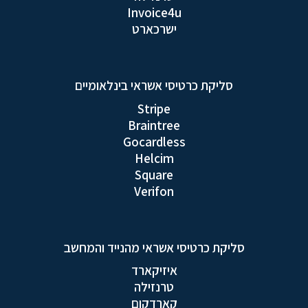
Invoice4u
ישרכארט
סליקת כרטיסי אשראי בינלאומיים
Stripe
Braintree
Gocardless
Helcim
Square
Verifon
סליקת כרטיסי אשראי מהנייד והמחשב
איזיקארד
טרנזילה
קארדקום