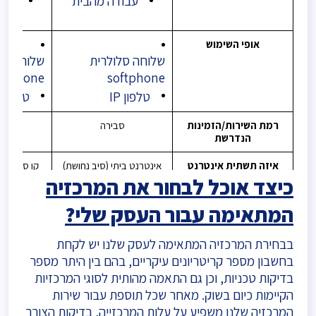
עבודה מהבית
עבו
אופי השימוש
שלוחה סלולרית
שלוחה סל
ftphone
softphone
טלפון IP
טלפון IP
רמת השירות/הזמינות
סבירה
ג
הנדרשת
איזה תשתית אינטרנט
אינטרנט ביתי (סיב נחושת)
תצטרכו בעסק?
עד 200 מגה
כיצד אוכל לבחור את המרכזיה
המתאימה עבור העסק שלי?
דרישות
אינטרנט יציב
אינטרנ
בבחירת המרכזיה המתאימה לעסק שלנו יש לקחת
בחשבון מספר קריטריונים עיקריים, בהם בין היתר מספר
נקודת רשת לכל
נקודת רש
בדיקות טכניות, וכן גם התאמה מהותית לסוגי המרכזיות
טלפון IP
טלפון IP
הקיימות כיום בשוק. מאחר שכל תוספת עבור שירות
המרכזיה שלנו משפיע על עלות המרכזייה, בדיקות הצורך