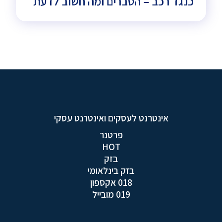
כנגד רכב – הסברים ומה חשוב לדעת
אינטרנט לעסקים ואינטרנט עסקי
פרטנר
HOT
בזק
בזק בינלאומי
018 אקספון
019 מובייל