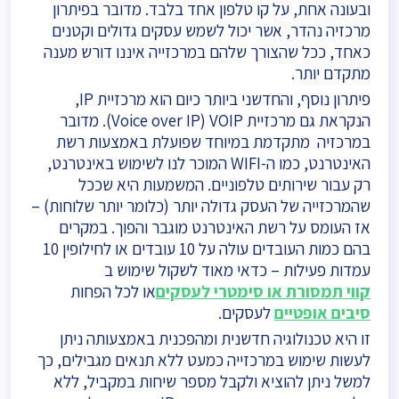
ובעונה אחת, על קו טלפון אחד בלבד. מדובר בפיתרון
מרכזיה נהדר, אשר יכול לשמש עסקים גדולים וקטנים
כאחד, ככל שהצורך שלהם במרכזייה איננו דורש מענה
מתקדם יותר.
פיתרון נוסף, והחדשני ביותר כיום הוא מרכזיית IP,
הנקראת גם מרכזיית Voice over IP) VOIP). מדובר
במרכזיה מתקדמת במיוחד שפועלת באמצעות רשת
האינטרנט, כמו ה-WIFI המוכר לנו לשימוש באינטרנט,
רק עבור שירותים טלפוניים. המשמעות היא שככל
שהמרכזייה של העסק גדולה יותר (כלומר יותר שלוחות) –
אז העומס על רשת האינטרנט מוגבר והפוך. במקרים
בהם כמות העובדים עולה על 10 עובדים או לחילופין 10
עמדות פעילות – כדאי מאוד לשקול שימוש ב
קווי תמסורת או סימטרי לעסקים
או לכל הפחות
סיבים אופטיים
לעסקים.
זו היא טכנולוגיה חדשנית ומהפכנית באמצעותה ניתן
לעשות שימוש במרכזייה כמעט ללא תנאים מגבילים, כך
למשל ניתן להוציא ולקבל מספר שיחות במקביל, ללא